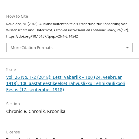
How to Cite
Raudjärv, M. (2018). Auslandsaufenthalte als Erfahrung zur Förderung von
Wissenschaft und Unterricht.
Estonian Discussions on Economic Policy
,
26
(1-2).
https://doi.org/10.15157/tpep.v26i1-2.14542
More Citation Formats
Issue
Vol. 26 No. 1-2 (2018): Eesti Vabariik – 100 (24. veebruar
1918). 100 aastat eestikeelset rahvuslikku Tehnikaülikooli
Eestis (17. september 1918)
Section
Chronicle. Chronik. Kroonika
License