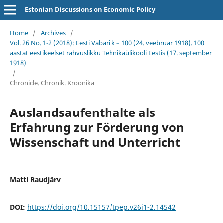
Estonian Discussions on Economic Policy
Home
/
Archives
/
Vol. 26 No. 1-2 (2018): Eesti Vabariik – 100 (24. veebruar 1918). 100
aastat eestikeelset rahvuslikku Tehnikaülikooli Eestis (17. september
1918)
/
Chronicle. Chronik. Kroonika
Auslandsaufenthalte als
Erfahrung zur Förderung von
Wissenschaft und Unterricht
Matti Raudjärv
DOI:
https://doi.org/10.15157/tpep.v26i1-2.14542