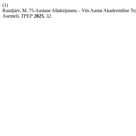
(1)
Raudjärv, M. 75-Aastane Allakirjutanu – Viis Aastat Akadeemilise Te
Asemel).
TPEP
2025
,
32
.