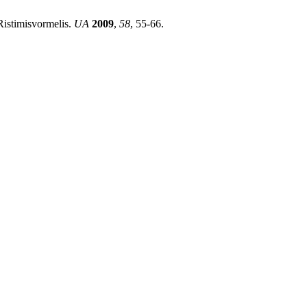
istimisvormelis.
UA
2009
,
58
, 55-66.