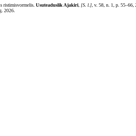
 ristimisvormelis.
Usuteaduslik Ajakiri
,
[S. l.]
, v. 58, n. 1, p. 55–66
g. 2026.