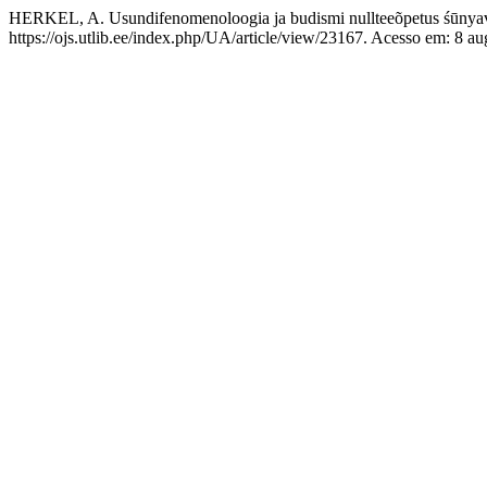
HERKEL, A. Usundifenomenoloogia ja budismi nullteeõpetus śūnya
https://ojs.utlib.ee/index.php/UA/article/view/23167. Acesso em: 8 au