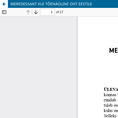
MEREDESSANT KUI TÕENÄOLINE OHT EESTILE