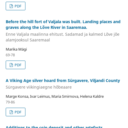
PDF
Before the hill fort of Valjala was built. Landing places and
graves along the Lõve River in Saaremaa.
Enne Valjala maalinna ehitust. Sadamad ja kalmed Lõve jõe
alamjooksul Saaremaal
Marika Mägi
69-78
PDF
A Viking Age silver hoard from Sürgavere, Viljandi County
Sürgavere viikingiaegne hõbeaare
Marge Konsa, Ivar Leimus, Maria Smirnova, Helena Kaldre
79-86
PDF
Additions to the coin deposit and other artefacts