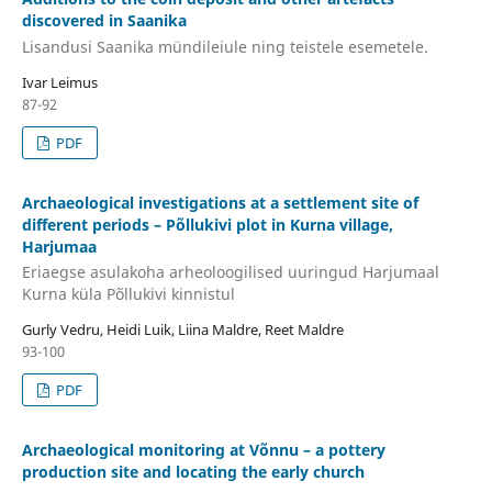
discovered in Saanika
Lisandusi Saanika mündileiule ning teistele esemetele.
Ivar Leimus
87-92
PDF
Archaeological investigations at a settlement site of
different periods – Põllukivi plot in Kurna village,
Harjumaa
Eriaegse asulakoha arheoloogilised uuringud Harjumaal
Kurna küla Põllukivi kinnistul
Gurly Vedru, Heidi Luik, Liina Maldre, Reet Maldre
93-100
PDF
Archaeological monitoring at Võnnu – a pottery
production site and locating the early church