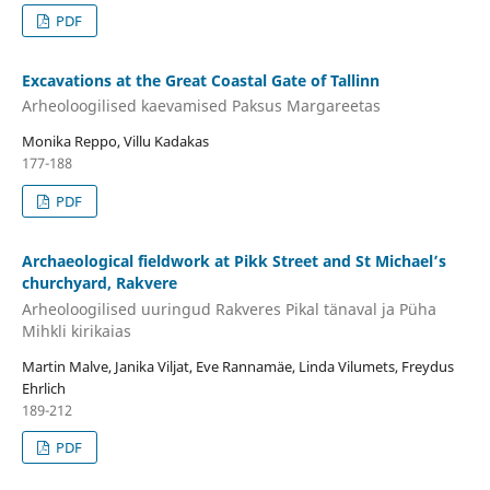
PDF
Excavations at the Great Coastal Gate of Tallinn
Arheoloogilised kaevamised Paksus Margareetas
Monika Reppo, Villu Kadakas
177-188
PDF
Archaeological fieldwork at Pikk Street and St Michael’s
churchyard, Rakvere
Arheoloogilised uuringud Rakveres Pikal tänaval ja Püha
Mihkli kirikaias
Martin Malve, Janika Viljat, Eve Rannamäe, Linda Vilumets, Freydus
Ehrlich
189-212
PDF