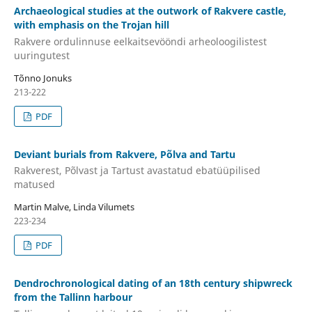
Archaeological studies at the outwork of Rakvere castle,
with emphasis on the Trojan hill
Rakvere ordulinnuse eelkaitsevööndi arheoloogilistest
uuringutest
Tõnno Jonuks
213-222
PDF
Deviant burials from Rakvere, Põlva and Tartu
Rakverest, Põlvast ja Tartust avastatud ebatüüpilised
matused
Martin Malve, Linda Vilumets
223-234
PDF
Dendrochronological dating of an 18th century shipwreck
from the Tallinn harbour