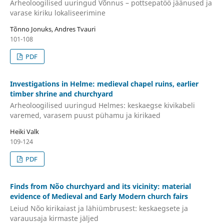
Arheoloogilised uuringud Võnnus – pottsepatöö jäänused ja
varase kiriku lokaliseerimine
Tõnno Jonuks, Andres Tvauri
101-108
PDF
Investigations in Helme: medieval chapel ruins, earlier
timber shrine and churchyard
Arheoloogilised uuringud Helmes: keskaegse kivikabeli
varemed, varasem puust pühamu ja kirikaed
Heiki Valk
109-124
PDF
Finds from Nõo churchyard and its vicinity: material
evidence of Medieval and Early Modern church fairs
Leiud Nõo kirikaiast ja lähiümbrusest: keskaegsete ja
varauusaja kirmaste jäljed