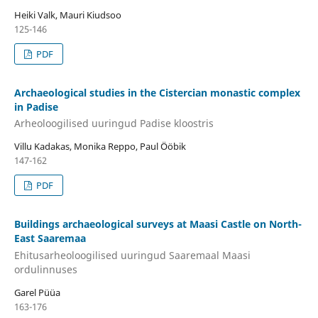
Heiki Valk, Mauri Kiudsoo
125-146
PDF
Archaeological studies in the Cistercian monastic complex
in Padise
Arheoloogilised uuringud Padise kloostris
Villu Kadakas, Monika Reppo, Paul Ööbik
147-162
PDF
Buildings archaeological surveys at Maasi Castle on North-
East Saaremaa
Ehitusarheoloogilised uuringud Saaremaal Maasi
ordulinnuses
Garel Püüa
163-176