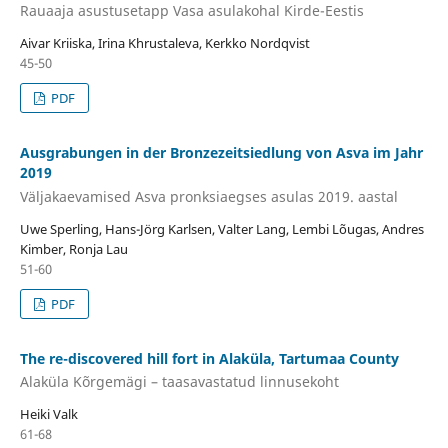
Rauaaja asustusetapp Vasa asulakohal Kirde-Eestis
Aivar Kriiska, Irina Khrustaleva, Kerkko Nordqvist
45-50
PDF
Ausgrabungen in der Bronzezeitsiedlung von Asva im Jahr
2019
Väljakaevamised Asva pronksiaegses asulas 2019. aastal
Uwe Sperling, Hans-Jörg Karlsen, Valter Lang, Lembi Lõugas, Andres
Kimber, Ronja Lau
51-60
PDF
The re-discovered hill fort in Alaküla, Tartumaa County
Alaküla Kõrgemägi – taasavastatud linnusekoht
Heiki Valk
61-68