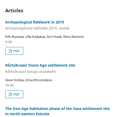
Articles
Archaeological fieldwork in 2019
Arheoloogilised välitööd 2019. aastal
Erki Russow, Ulla Kadakas, Arvi Haak, Riina Rammo
9-38
PDF
Kõrtsikraavi Stone Age settlement site
Kõrtsikraavi kiviaja asulakoht
Aivar Kriiska, Irina Khrustaleva
39-44
PDF
The Iron Age habitation phase of the Vasa settlement site
in north-eastern Estonia