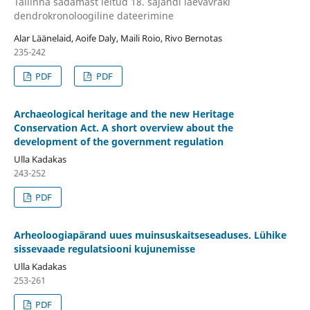
Tallinna sadamast leitud 18. sajandi laevavraki
dendrokronoloogiline dateerimine
Alar Läänelaid, Aoife Daly, Maili Roio, Rivo Bernotas
235-242
PDF
PDF
Archaeological heritage and the new Heritage
Conservation Act. A short overview about the
development of the government regulation
Ulla Kadakas
243-252
PDF
Arheoloogiapärand uues muinsuskaitseseaduses. Lühike
sissevaade regulatsiooni kujunemisse
Ulla Kadakas
253-261
PDF