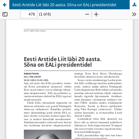
Eesti Arstide Liit läbi 20 aasta. Sõna on EALi presidentidel