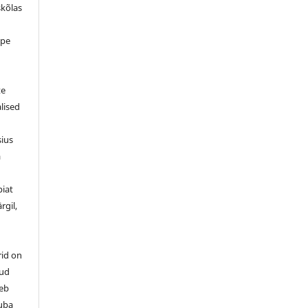
skõlas
ppe
d
te
alised
sius
a
piat
rgil,
rid on
tud
leb
luba