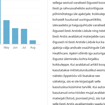
sellega seotud varalised õigused koo
Eesti ja rahvusvaheliste autoriõiguse
põhimõtetega üle ajakirjale. Kokkule
kohaselt kuuluvad uuringuartiklite,
ülevaadete ja haigusjuhtude varalise
õigused Eesti Arstide Liidule ning teis
Eesti Arstis avaldatud materjalide var
õigused nii Eesti Arstide Liidule kui ka
ajakirja välja andvale osaühingule Cel
Healthcare. Ajakiri sõlmib iga autorig
õiguste ülemineku kohta kirjaliku
kokkuleppe. Kui avaldatud artikli koo
kasutatakse mittetulunduslikul eesmä
näiteks õppetöös või lisatakse see
väitekirja, siis ei ole kirjastajalt selle
kasutusloa küsimine tarvilik. Kui auto
kasutanud oma töödes mujal avalda
materjali (fotod, joonised jms), siis tu
selle Eesti Arstis avaldamiseks saada 