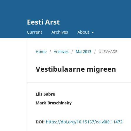
Eesti Arst
Current
Archives
About
Home
/
Archives
/
Mai 2013
/
ÜLEVAADE
Vestibulaarne migreen
Liis Sabre
Mark Braschinsky
DOI:
https://doi.org/10.15157/ea.v0i0.11472