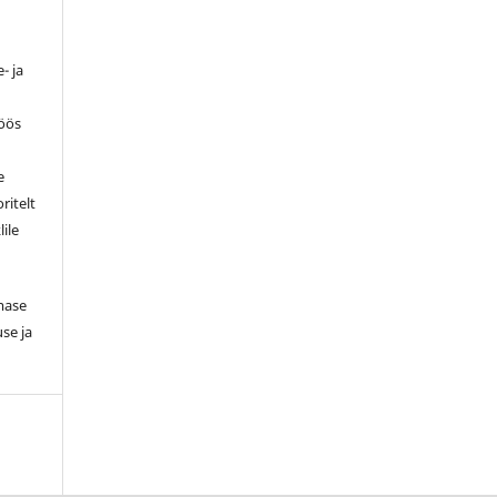
- ja
töös
e
ritelt
lile
smase
se ja