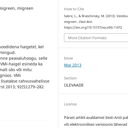
 migreen, migreen
How to Cite
Sabre, L., & Braschinsky, M. (2013). Vestib
migreen .
Eesti Arst
.
https://doi.org/10.15157/ea.v0i0.11472
More Citation Formats
soodidena haigetel, kel
lmingud.
Issue
 enne peavaluhoogu, selle
d VMi-haigel esineda ka
Mai 2013
malt üks või mitu
agnoos. VMi
Section
a lisatakse rahvusvahelisse
ÜLEVAADE
rst 2013; 92(5):279–282
License
Pärast artikli avaldamist Eesti Arsti pa
või elektroonilises versioonis lähevad