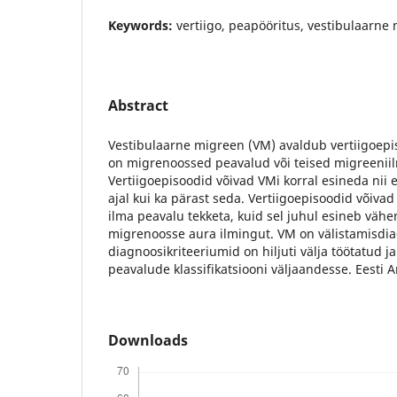
Keywords:
vertiigo, peapööritus, vestibulaarne
Abstract
Vestibulaarne migreen (VM) avaldub vertiigoepi
on migrenoossed peavalud või teised migreenii
Vertiigoepisoodid võivad VMi korral esineda nii
ajal kui ka pärast seda. Vertiigoepisoodid võiva
ilma peavalu tekketa, kuid sel juhul esineb vähe
migrenoosse aura ilmingut. VM on välistamisdi
diagnoosikriteeriumid on hiljuti välja töötatud j
peavalude klassifikatsiooni väljaandesse. Eesti A
Downloads