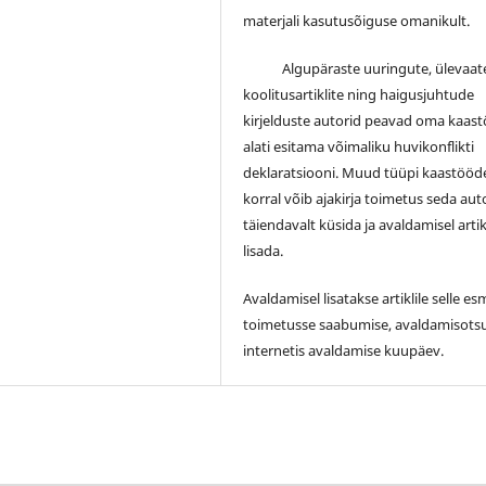
materjali kasutusõiguse omanikult.
Algupäraste uuringute, ülevaate
koolitusartiklite ning haigusjuhtude
kirjelduste autorid peavad oma kaas
alati esitama võimaliku huvikonflikti
deklaratsiooni. Muud tüüpi kaastööd
korral võib ajakirja toimetus seda auto
täiendavalt küsida ja avaldamisel artik
lisada.
Avaldamisel lisatakse artiklile selle e
toimetusse saabumise, avaldamisotsu
internetis avaldamise kuupäev.