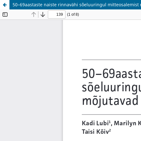
50–69aastaste naiste rinnavähi sõeluuringul mitteosalemist