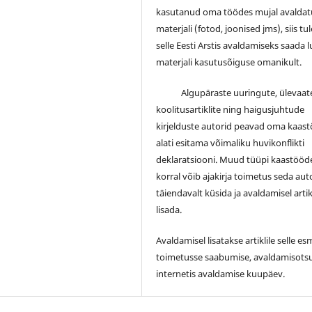
kasutanud oma töödes mujal avalda
materjali (fotod, joonised jms), siis tu
selle Eesti Arstis avaldamiseks saada 
materjali kasutusõiguse omanikult.
Algupäraste uuringute, ülevaate
koolitusartiklite ning haigusjuhtude
kirjelduste autorid peavad oma kaas
alati esitama võimaliku huvikonflikti
deklaratsiooni. Muud tüüpi kaastööd
korral võib ajakirja toimetus seda auto
täiendavalt küsida ja avaldamisel artik
lisada.
Avaldamisel lisatakse artiklile selle e
toimetusse saabumise, avaldamisotsu
internetis avaldamise kuupäev.