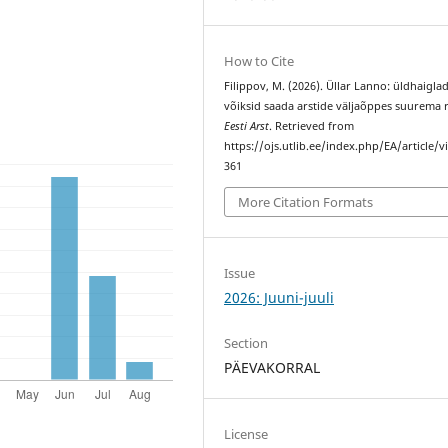
How to Cite
Filippov, M. (2026). Üllar Lanno: üldhaigla
võiksid saada arstide väljaõppes suurema ro
Eesti Arst
. Retrieved from
https://ojs.utlib.ee/index.php/EA/article/
361
More Citation Formats
Issue
2026: Juuni-juuli
Section
PÄEVAKORRAL
License