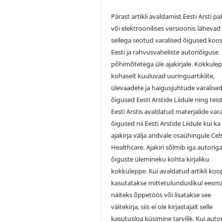
Pärast artikli avaldamist Eesti Arsti pa
või elektroonilises versioonis lähevad
sellega seotud varalised õigused koo
Eesti ja rahvusvaheliste autoriõiguse
põhimõtetega üle ajakirjale. Kokkule
kohaselt kuuluvad uuringuartiklite,
ülevaadete ja haigusjuhtude varalise
õigused Eesti Arstide Liidule ning teis
Eesti Arstis avaldatud materjalide var
õigused nii Eesti Arstide Liidule kui ka
ajakirja välja andvale osaühingule Cel
Healthcare. Ajakiri sõlmib iga autorig
õiguste ülemineku kohta kirjaliku
kokkuleppe. Kui avaldatud artikli koo
kasutatakse mittetulunduslikul eesmä
näiteks õppetöös või lisatakse see
väitekirja, siis ei ole kirjastajalt selle
kasutusloa küsimine tarvilik. Kui auto