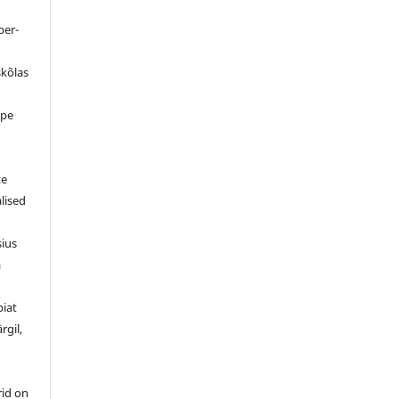
ber-
skõlas
ppe
d
te
alised
sius
a
piat
rgil,
rid on