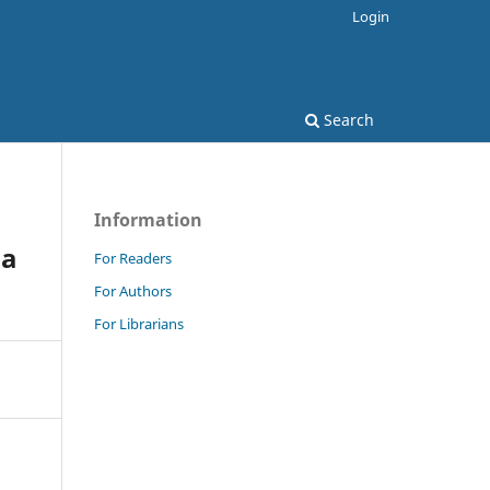
Login
Search
Information
ma
For Readers
For Authors
For Librarians