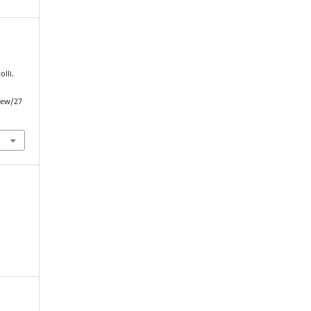
d
lli.
view/27