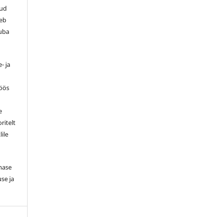
tud
leb
luba
- ja
töös
e
ritelt
lile
smase
se ja