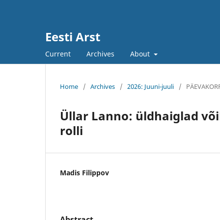
Eesti Arst
Current
Archives
About
Home
/
Archives
/
2026: Juuni-juuli
/
PÄEVAKOR
Üllar Lanno: üldhaiglad võ
rolli
Madis Filippov
Abstract