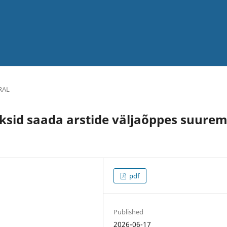
RAL
iksid saada arstide väljaõppes suure
pdf
Published
2026-06-17