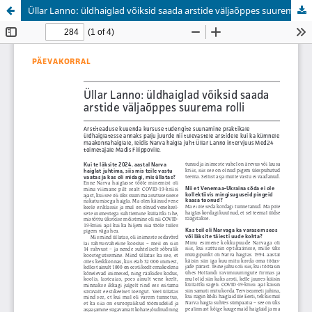
Üllar Lanno: üldhaiglad võiksid saada arstide väljaõppes suurema rolli