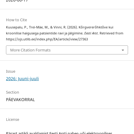
How to Cite
Kuusepalu, P., Trei-Mäe, M., & Vinni, R. (2026). Kõrgvererõhktõve kui
kroonilise haigusega patsientide ravi ja jälgimine.
Eesti Arst
. Retrieved from
https://ojs.utlib.ee/index.php/EA/article/view/27363
More Citation Formats
Issue
2026: Juuni-juuli
Section
PÄEVAKORRAL
License
Pärast artikli avaldamist Eesti Arsti paber- või elektroonilises