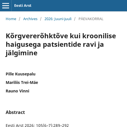
Eesti Arst
Home
/
Archives
/
2026: Juuni-juuli
/
PÄEVAKORRAL
Kõrgvererõhktõve kui kroonilise
haigusega patsientide ravi ja
jälgimine
Pille Kuusepalu
Mariliis Trei-Mäe
Rauno Vinni
Abstract
Eesti Arst 2026; 105(6–7):289–292