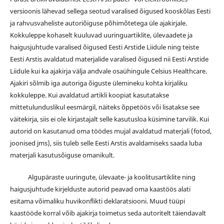
versioonis lähevad sellega seotud varalised õigused kooskõlas Eesti
ja rahvusvaheliste autoriõiguse põhimõtetega üle ajakirjale.
Kokkuleppe kohaselt kuuluvad uuringuartiklite, ülevaadete ja
haigusjuhtude varalised õigused Eesti Arstide Liidule ning teiste
Eesti Arstis avaldatud materjalide varalised õigused nii Eesti Arstide
Liidule kui ka ajakirja välja andvale osaühingule Celsius Healthcare.
Ajakiri sõlmib iga autoriga õiguste ülemineku kohta kirjaliku
kokkuleppe. Kui avaldatud artikli koopiat kasutatakse
mittetulunduslikul eesmärgil, näiteks õppetöös või lisatakse see
väitekirja, siis ei ole kirjastajalt selle kasutusloa küsimine tarvilik. Kui
autorid on kasutanud oma töödes mujal avaldatud materjali (fotod,
joonised jms), siis tuleb selle Eesti Arstis avaldamiseks saada luba
materjali kasutusõiguse omanikult.
Algupäraste uuringute, ülevaate- ja koolitusartiklite ning
haigusjuhtude kirjelduste autorid peavad oma kaastöös alati
esitama võimaliku huvikonflikti deklaratsiooni. Muud tüüpi
kaastööde korral võib ajakirja toimetus seda autoritelt täiendavalt