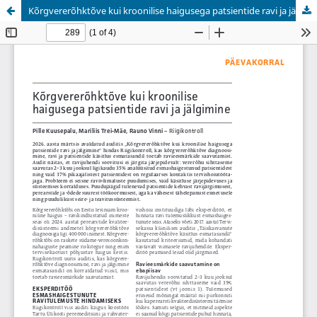
Kõrgvererõhktõve kui kroonilise haigusega patsientide ravi ja jälgimine