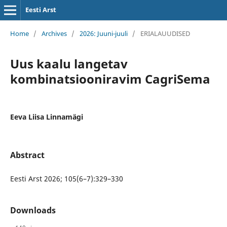
Eesti Arst
Home
/
Archives
/
2026: Juuni-juuli
/
ERIALAUUDISED
Uus kaalu langetav
kombinatsiooniravim CagriSema
Eeva Liisa Linnamägi
Abstract
Eesti Arst 2026; 105(6–7):329–330
Downloads