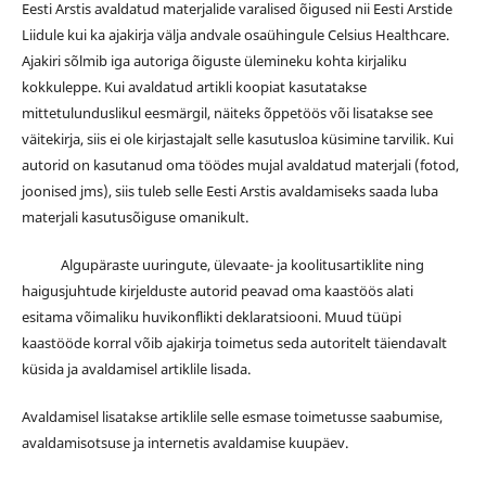
Eesti Arstis avaldatud materjalide varalised õigused nii Eesti Arstide
Liidule kui ka ajakirja välja andvale osaühingule Celsius Healthcare.
Ajakiri sõlmib iga autoriga õiguste ülemineku kohta kirjaliku
kokkuleppe. Kui avaldatud artikli koopiat kasutatakse
mittetulunduslikul eesmärgil, näiteks õppetöös või lisatakse see
väitekirja, siis ei ole kirjastajalt selle kasutusloa küsimine tarvilik. Kui
autorid on kasutanud oma töödes mujal avaldatud materjali (fotod,
joonised jms), siis tuleb selle Eesti Arstis avaldamiseks saada luba
materjali kasutusõiguse omanikult.
Algupäraste uuringute, ülevaate- ja koolitusartiklite ning
haigusjuhtude kirjelduste autorid peavad oma kaastöös alati
esitama võimaliku huvikonflikti deklaratsiooni. Muud tüüpi
kaastööde korral võib ajakirja toimetus seda autoritelt täiendavalt
küsida ja avaldamisel artiklile lisada.
Avaldamisel lisatakse artiklile selle esmase toimetusse saabumise,
avaldamisotsuse ja internetis avaldamise kuupäev.