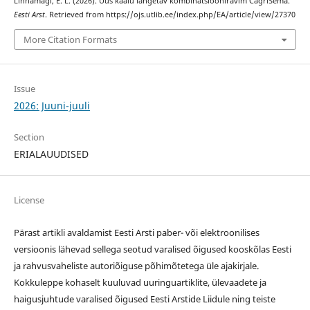
Linnamägi, E. L. (2026). Uus kaalu langetav kombinatsiooniravim CagriSema.
Eesti Arst
. Retrieved from https://ojs.utlib.ee/index.php/EA/article/view/27370
More Citation Formats
Issue
2026: Juuni-juuli
Section
ERIALAUUDISED
License
Pärast artikli avaldamist Eesti Arsti paber- või elektroonilises
versioonis lähevad sellega seotud varalised õigused kooskõlas Eesti
ja rahvusvaheliste autoriõiguse põhimõtetega üle ajakirjale.
Kokkuleppe kohaselt kuuluvad uuringuartiklite, ülevaadete ja
haigusjuhtude varalised õigused Eesti Arstide Liidule ning teiste