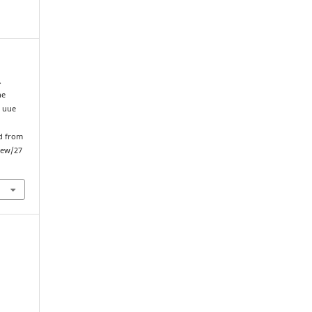
.
ne
: uue
ed from
view/27