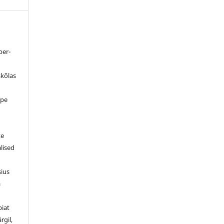
ber-
skõlas
ppe
d
te
alised
sius
a
piat
rgil,