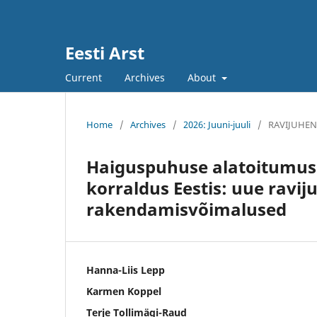
Eesti Arst
Current
Archives
About
Home
/
Archives
/
2026: Juuni-juuli
/
RAVIJUHEN
Haiguspuhuse alatoitumuse
korraldus Eestis: uue ravij
rakendamisvõimalused
Hanna-Liis Lepp
Karmen Koppel
Terje Tollimägi-Raud