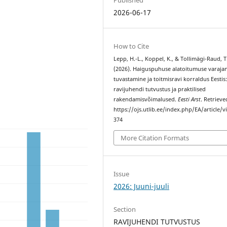
2026-06-17
How to Cite
Lepp, H.-L., Koppel, K., & Tollimägi-Raud, T
(2026). Haiguspuhuse alatoitumuse varaja
tuvastamine ja toitmisravi korraldus Eestis
ravijuhendi tutvustus ja praktilised
rakendamisvõimalused.
Eesti Arst
. Retriev
https://ojs.utlib.ee/index.php/EA/article/
374
More Citation Formats
Issue
2026: Juuni-juuli
Section
RAVIJUHENDI TUTVUSTUS