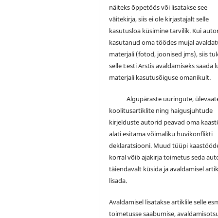
näiteks õppetöös või lisatakse see
väitekirja, siis ei ole kirjastajalt selle
kasutusloa küsimine tarvilik. Kui auto
kasutanud oma töödes mujal avalda
materjali (fotod, joonised jms), siis tu
selle Eesti Arstis avaldamiseks saada 
materjali kasutusõiguse omanikult.
Algupäraste uuringute, ülevaate
koolitusartiklite ning haigusjuhtude
kirjelduste autorid peavad oma kaas
alati esitama võimaliku huvikonflikti
deklaratsiooni. Muud tüüpi kaastööd
korral võib ajakirja toimetus seda auto
täiendavalt küsida ja avaldamisel artik
lisada.
Avaldamisel lisatakse artiklile selle e
toimetusse saabumise, avaldamisotsu