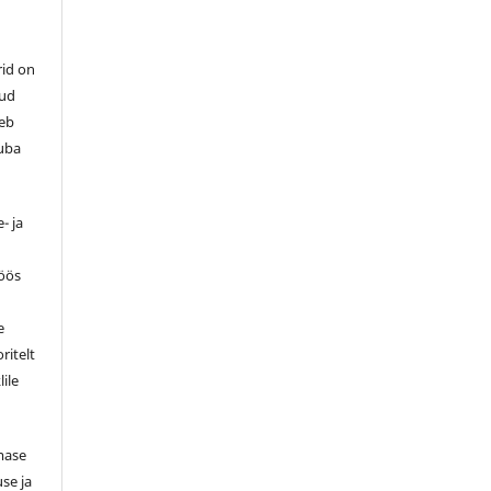
rid on
tud
leb
luba
- ja
töös
e
ritelt
lile
smase
se ja