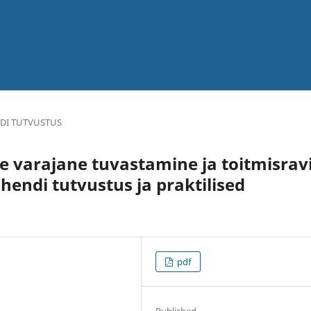
DI TUTVUSTUS
 varajane tuvastamine ja toitmisrav
uhendi tutvustus ja praktilised
pdf
Published