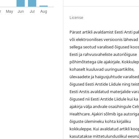
License
Pärast artikli avaldamist Eesti Arsti pa
või elektroonilises versioonis lähevad
sellega seotud varalised õigused koo
Eesti ja rahvusvaheliste autoriõiguse
põhimõtetega üle ajakirjale. Kokkule
kohaselt kuuluvad uuringuartiklite,
ülevaadete ja haigusjuhtude varalise
õigused Eesti Arstide Liidule ning teis
Eesti Arstis avaldatud materjalide var
õigused nii Eesti Arstide Liidule kui ka
ajakirja välja andvale osaühingule Cel
Healthcare. Ajakiri sõlmib iga autorig
õiguste ülemineku kohta kirjaliku
kokkuleppe. Kui avaldatud artikli koo
kasutatakse mittetulunduslikul eesmä