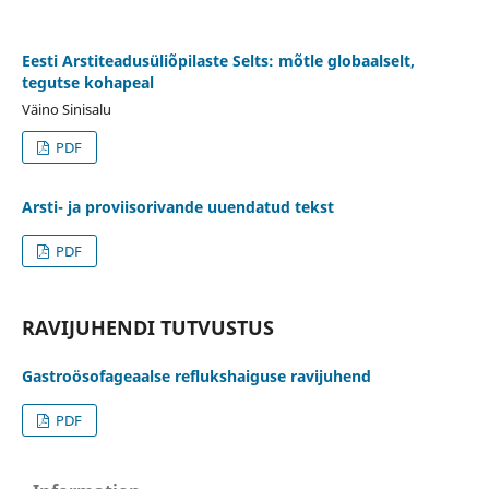
Eesti Arstiteadusüliõpilaste Selts: mõtle globaalselt,
tegutse kohapeal
Väino Sinisalu
PDF
Arsti- ja proviisorivande uuendatud tekst
PDF
RAVIJUHENDI TUTVUSTUS
Gastroösofageaalse reflukshaiguse ravijuhend
PDF