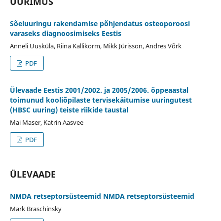
UURIMUS
Sõeluuringu rakendamise põhjendatus osteoporoosi
varaseks diagnoosimiseks Eestis
Anneli Uusküla, Riina Kallikorm, Mikk Jürisson, Andres Võrk
PDF
Ülevaade Eestis 2001/2002. ja 2005/2006. õppeaastal
toimunud kooliõpilaste tervisekäitumise uuringutest
(HBSC uuring) teiste riikide taustal
Mai Maser, Katrin Aasvee
PDF
ÜLEVAADE
NMDA retseptorsüsteemid NMDA retseptorsüsteemid
Mark Braschinsky