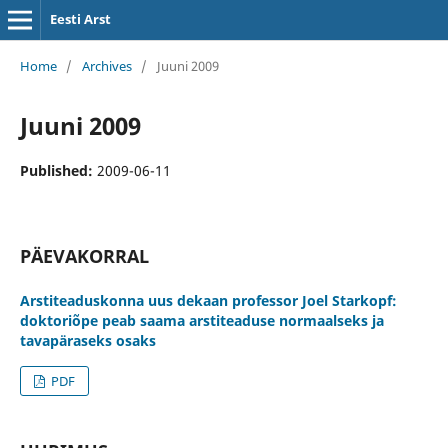
Eesti Arst
Home
/
Archives
/
Juuni 2009
Juuni 2009
Published:
2009-06-11
PÄEVAKORRAL
Arstiteaduskonna uus dekaan professor Joel Starkopf:
doktoriõpe peab saama arstiteaduse normaalseks ja
tavapäraseks osaks
PDF