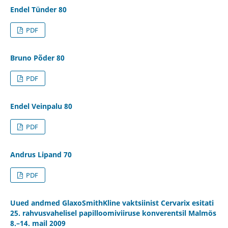
Endel Tünder 80
PDF
Bruno Põder 80
PDF
Endel Veinpalu 80
PDF
Andrus Lipand 70
PDF
Uued andmed GlaxoSmithKline vaktsiinist Cervarix esitati
25. rahvusvahelisel papilloomiviiruse konverentsil Malmös
8.–14. mail 2009