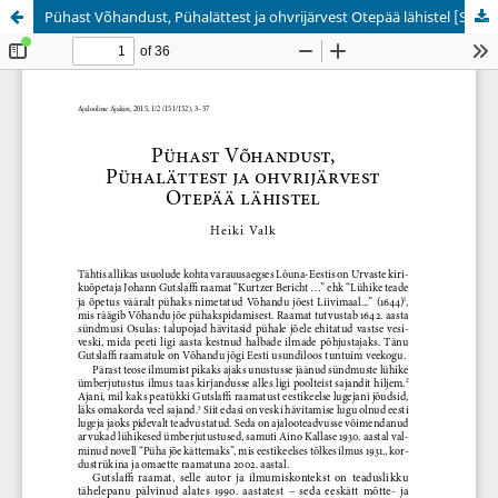
Pühast Võhandust, Pühalättest ja ohvrijärvest Otepää lähistel [Sacred waters: the River Võhandu, Spring Pühaläte and sacrificial lake near Otepää]