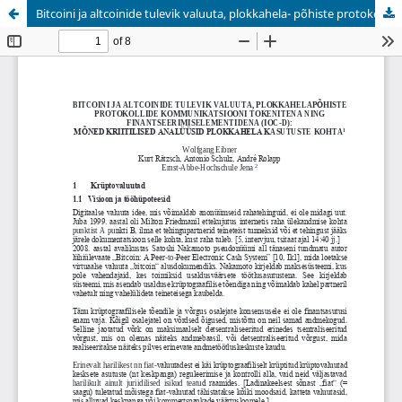
Bitcoini ja altcoinide tulevik valuuta, plokkahela- põhiste protokollide kommunikatsiooni tokenitena ning finantseerimiselementidena (IOCs): mõned kriitilised analüüsid plokkahela kasutuste kohta