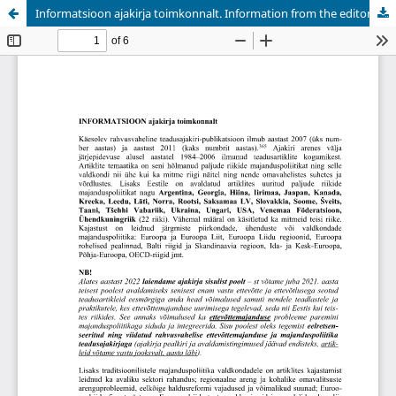
Informatsioon ajakirja toimkonnalt. Information from the editorial team