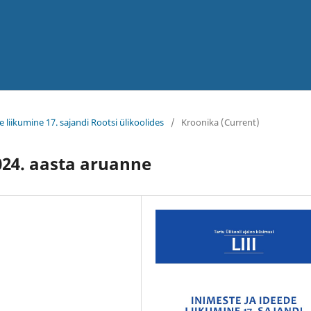
i
e liikumine 17. sajandi Rootsi ülikoolides
/
Kroonika (Current)
024. aasta aruanne