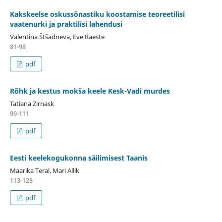
Kakskeelse oskussõnastiku koostamise teoreetilisi
vaatenurki ja praktilisi lahendusi
Valentina Štšadneva, Eve Raeste
81-98
pdf
Rõhk ja kestus mokša keele Kesk-Vadi murdes
Tatiana Zirnask
99-111
pdf
Eesti keelekogukonna säilimisest Taanis
Maarika Teral, Mari Allik
113-128
pdf