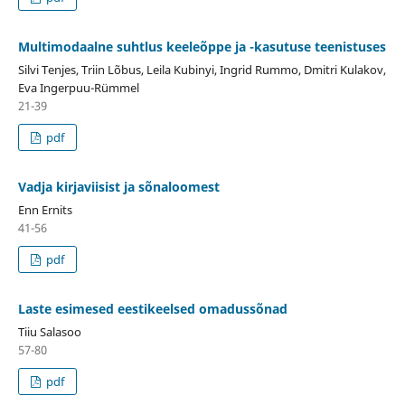
Multimodaalne suhtlus keeleõppe ja -kasutuse teenistuses
Silvi Tenjes, Triin Lõbus, Leila Kubinyi, Ingrid Rummo, Dmitri Kulakov,
Eva Ingerpuu-Rümmel
21-39
pdf
Vadja kirjaviisist ja sõnaloomest
Enn Ernits
41-56
pdf
Laste esimesed eestikeelsed omadussõnad
Tiiu Salasoo
57-80
pdf