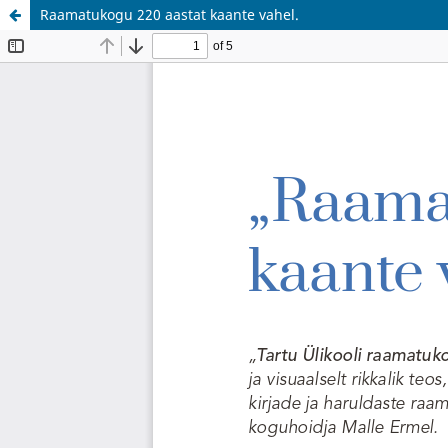
Raamatukogu 220 aastat kaante vahel.