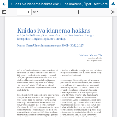
Kuidas iva idanema hakkas ehk juubelinäituse „Õpetusest võrsub iva. Eestikeelsest loengu konspektist kõrgkooliõpikuni“ sünnilugu