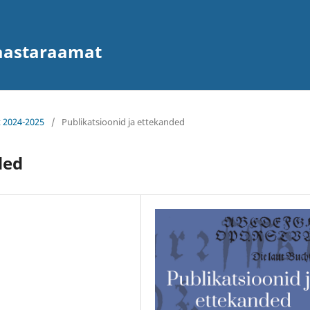
 aastaraamat
t 2024-2025
/
Publikatsioonid ja ettekanded
ded