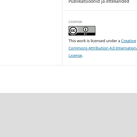
Publikatsioonid ja ettekanded
License
This work is licensed under a
Creative
Commons Attribution 4.0 Internation
License
.