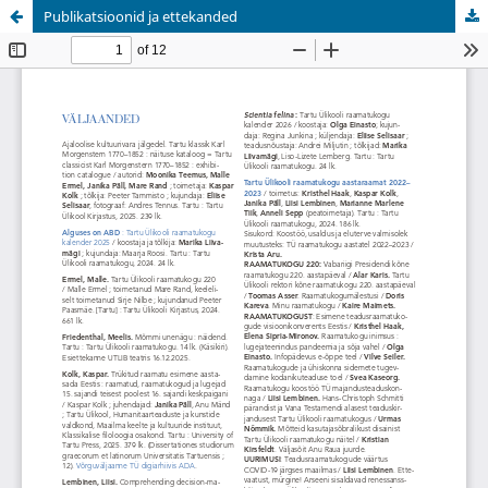
Publikatsioonid ja ettekanded