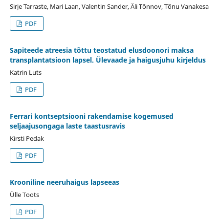
Sirje Tarraste, Mari Laan, Valentin Sander, Äli Tõnnov, Tõnu Vanakesa
PDF
Sapiteede atreesia tõttu teostatud elusdoonori maksa
transplantatsioon lapsel. Ülevaade ja haigusjuhu kirjeldus
Katrin Luts
PDF
Ferrari kontseptsiooni rakendamise kogemused
seljaajusongaga laste taastusravis
Kirsti Pedak
PDF
Krooniline neeruhaigus lapseeas
Ülle Toots
PDF