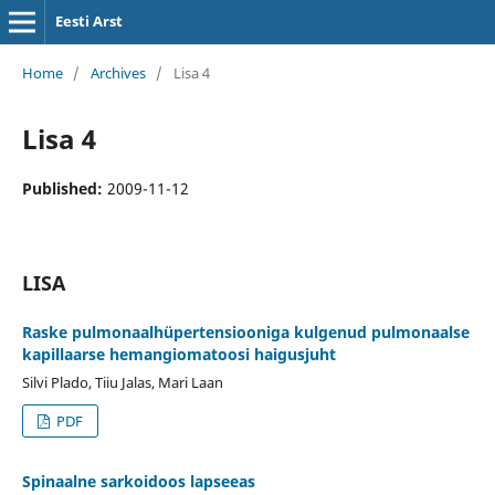
Eesti Arst
Home
/
Archives
/
Lisa 4
Lisa 4
Published:
2009-11-12
LISA
Raske pulmonaalhüpertensiooniga kulgenud pulmonaalse
kapillaarse hemangiomatoosi haigusjuht
Silvi Plado, Tiiu Jalas, Mari Laan
PDF
Spinaalne sarkoidoos lapseeas