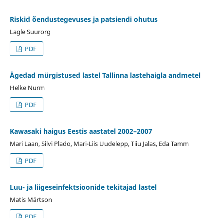
Riskid õendustegevuses ja patsiendi ohutus
Lagle Suurorg
PDF
Ägedad mürgistused lastel Tallinna lastehaigla andmetel
Helke Nurm
PDF
Kawasaki haigus Eestis aastatel 2002–2007
Mari Laan, Silvi Plado, Mari-Liis Uudelepp, Tiiu Jalas, Eda Tamm
PDF
Luu- ja liigeseinfektsioonide tekitajad lastel
Matis Märtson
PDF