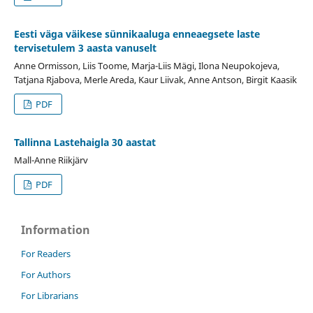
Eesti väga väikese sünnikaaluga enneaegsete laste
tervisetulem 3 aasta vanuselt
Anne Ormisson, Liis Toome, Marja-Liis Mägi, Ilona Neupokojeva,
Tatjana Rjabova, Merle Areda, Kaur Liivak, Anne Antson, Birgit Kaasik
PDF
Tallinna Lastehaigla 30 aastat
Mall-Anne Riikjärv
PDF
Information
For Readers
For Authors
For Librarians