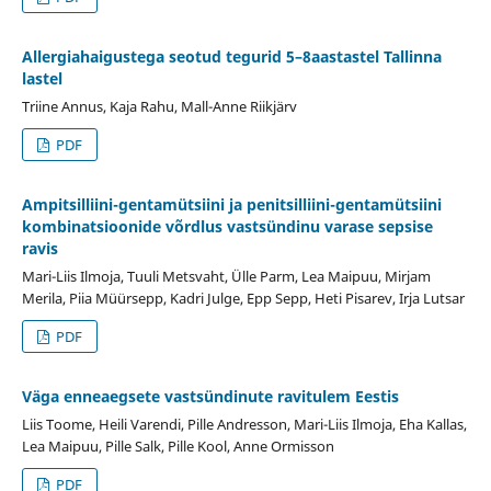
Allergiahaigustega seotud tegurid 5–8aastastel Tallinna
lastel
Triine Annus, Kaja Rahu, Mall-Anne Riikjärv
PDF
Ampitsilliini-gentamütsiini ja penitsilliini-gentamütsiini
kombinatsioonide võrdlus vastsündinu varase sepsise
ravis
Mari-Liis Ilmoja, Tuuli Metsvaht, Ülle Parm, Lea Maipuu, Mirjam
Merila, Piia Müürsepp, Kadri Julge, Epp Sepp, Heti Pisarev, Irja Lutsar
PDF
Väga enneaegsete vastsündinute ravitulem Eestis
Liis Toome, Heili Varendi, Pille Andresson, Mari-Liis Ilmoja, Eha Kallas,
Lea Maipuu, Pille Salk, Pille Kool, Anne Ormisson
PDF