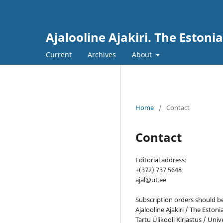
Ajalooline Ajakiri. The Estoni
Current
Archives
About
Home
/
Contact
Contact
Editorial address:
+(372) 737 5648
ajal@ut.ee
Subscription orders should be
Ajalooline Ajakiri / The Estoni
Tartu Ülikooli Kirjastus / Univ