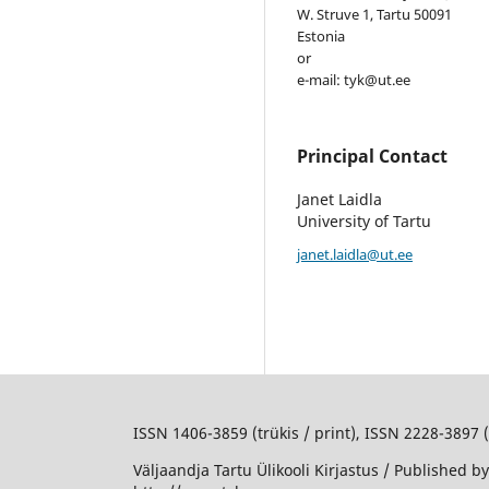
W. Struve 1, Tartu 50091
Estonia
or
e-mail: tyk@ut.ee
Principal Contact
Janet Laidla
University of Tartu
janet.laidla@ut.ee
ISSN 1406-3859 (trükis / print), ISSN 2228-3897 
Väljaandja Tartu Ülikooli Kirjastus / Published by