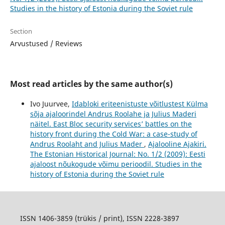
Studies in the history of Estonia during the Soviet rule
Section
Arvustused / Reviews
Most read articles by the same author(s)
Ivo Juurvee,
Idabloki eriteenistuste võitlustest Külma
sõja ajaloorindel Andrus Roolahe ja Julius Maderi
näitel. East Bloc security services’ battles on the
history front during the Cold War: a case-study of
Andrus Roolaht and Julius Mader
,
Ajalooline Ajakiri.
The Estonian Historical Journal: No. 1/2 (2009): Eesti
ajaloost nõukogude võimu perioodil. Studies in the
history of Estonia during the Soviet rule
ISSN 1406-3859 (trükis / print), ISSN 2228-3897