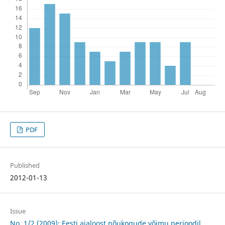
PDF
Published
2012-01-13
Issue
No. 1/2 (2009): Eesti ajaloost nõukogude võimu perioodil.