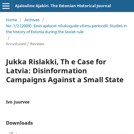
Ajalooline Ajakiri. The Estonian Historical Journal
Home
/
Archives
/
No. 1/2 (2009): Eesti ajaloost nõukogude võimu perioodil. Studies in
the history of Estonia during the Soviet rule
/
Arvustused / Reviews
Jukka Rislakki, Th e Case for
Latvia: Disinformation
Campaigns Against a Small State
Ivo Juurvee
Downloads