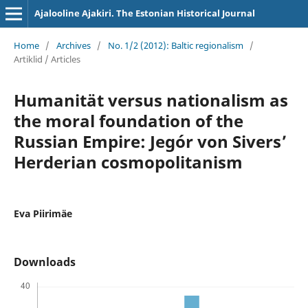
Ajalooline Ajakiri. The Estonian Historical Journal
Home
/
Archives
/
No. 1/2 (2012): Baltic regionalism
/
Artiklid / Articles
Humanität versus nationalism as
the moral foundation of the
Russian Empire: Jegór von Sivers’
Herderian cosmopolitanism
Eva Piirimäe
Downloads