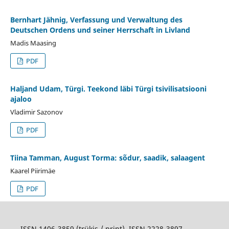
Bernhart Jähnig, Verfassung und Verwaltung des
Deutschen Ordens und seiner Herrschaft in Livland
Madis Maasing
PDF
Haljand Udam, Türgi. Teekond läbi Türgi tsivilisatsiooni
ajaloo
Vladimir Sazonov
PDF
Tiina Tamman, August Torma: sõdur, saadik, salaagent
Kaarel Piirimäe
PDF
ISSN 1406-3859 (trükis / print), ISSN 2228-3897