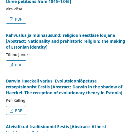
three petitions from 1845–1846]
Aira Võsa
PDF
Rahvuslus ja muinasusund: religioon eestlase loojana
[Abstract: Nationality and prehistoric religion: the making
of Estonian identity]
Tõnno Jonuks
PDF
Darwin Haeckeli varjus. Evolutsiooniõpetuse
retseptsioonist Eestis [Abstract: Darwin in the shadow of
Haeckel. The reception of evolutionary theory in Estonia]
Ken Kalling
PDF
Ateistlikud traditsioonid Eestis [Abstract: Atheist