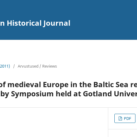
an Historical Journal
(2011)
/
Arvustused / Reviews
of medieval Europe in the Baltic Sea r
isby Symposium held at Gotland Univer
PDF