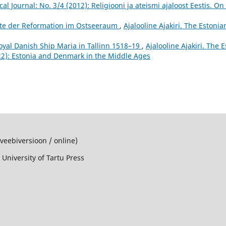
al Journal: No. 3/4 (2012): Religiooni ja ateismi ajaloost Eestis. On
te der Reformation im Ostseeraum
,
Ajalooline Ajakiri. The Estonia
oyal Danish Ship Maria in Tallinn 1518–19
,
Ajalooline Ajakiri. The E
022): Estonia and Denmark in the Middle Ages
(veebiversioon / online)
 University of Tartu Press