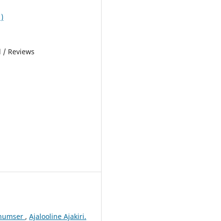
1)
 / Reviews
 Thumser
,
Ajalooline Ajakiri.