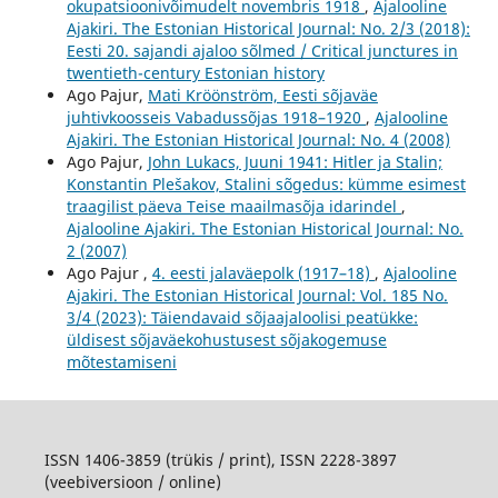
okupatsioonivõimudelt novembris 1918
,
Ajalooline
Ajakiri. The Estonian Historical Journal: No. 2/3 (2018):
Eesti 20. sajandi ajaloo sõlmed / Critical junctures in
twentieth-century Estonian history
Ago Pajur,
Mati Kröönström, Eesti sõjaväe
juhtivkoosseis Vabadussõjas 1918–1920
,
Ajalooline
Ajakiri. The Estonian Historical Journal: No. 4 (2008)
Ago Pajur,
John Lukacs, Juuni 1941: Hitler ja Stalin;
Konstantin Plešakov, Stalini sõgedus: kümme esimest
traagilist päeva Teise maailmasõja idarindel
,
Ajalooline Ajakiri. The Estonian Historical Journal: No.
2 (2007)
Ago Pajur ,
4. eesti jalaväepolk (1917–18)
,
Ajalooline
Ajakiri. The Estonian Historical Journal: Vol. 185 No.
3/4 (2023): Täiendavaid sõjaajaloolisi peatükke:
üldisest sõjaväekohustusest sõjakogemuse
mõtestamiseni
ISSN 1406-3859 (trükis / print), ISSN 2228-3897
(veebiversioon / online)