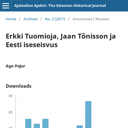
Ajalooline Ajakiri. The Estonian Historical Journal
Home
/
Archives
/
No. 2 (2011)
/
Arvustused / Reviews
Erkki Tuomioja, Jaan Tõnisson ja
Eesti iseseisvus
Ago Pajur
Downloads