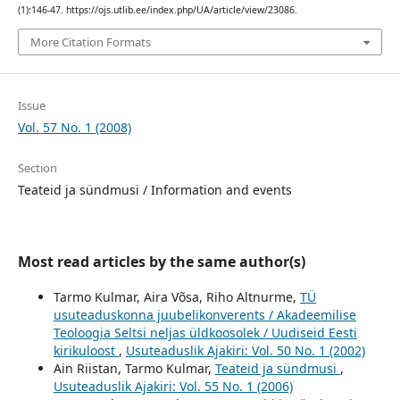
(1):146-47. https://ojs.utlib.ee/index.php/UA/article/view/23086.
More Citation Formats
Issue
Vol. 57 No. 1 (2008)
Section
Teateid ja sündmusi / Information and events
Most read articles by the same author(s)
Tarmo Kulmar, Aira Võsa, Riho Altnurme,
TÜ
usuteaduskonna juubelikonverents / Akadeemilise
Teoloogia Seltsi neljas üldkoosolek / Uudiseid Eesti
kirikuloost
,
Usuteaduslik Ajakiri: Vol. 50 No. 1 (2002)
Ain Riistan, Tarmo Kulmar,
Teateid ja sündmusi
,
Usuteaduslik Ajakiri: Vol. 55 No. 1 (2006)