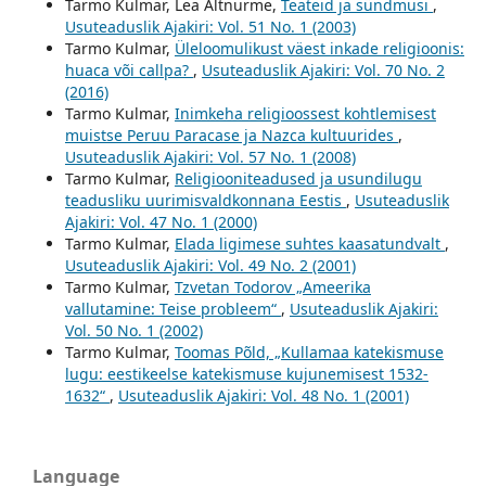
Tarmo Kulmar, Lea Altnurme,
Teateid ja sündmusi
,
Usuteaduslik Ajakiri: Vol. 51 No. 1 (2003)
Tarmo Kulmar,
Üleloomulikust väest inkade religioonis:
huaca või callpa?
,
Usuteaduslik Ajakiri: Vol. 70 No. 2
(2016)
Tarmo Kulmar,
Inimkeha religioossest kohtlemisest
muistse Peruu Paracase ja Nazca kultuurides
,
Usuteaduslik Ajakiri: Vol. 57 No. 1 (2008)
Tarmo Kulmar,
Religiooniteadused ja usundilugu
teadusliku uurimisvaldkonnana Eestis
,
Usuteaduslik
Ajakiri: Vol. 47 No. 1 (2000)
Tarmo Kulmar,
Elada ligimese suhtes kaasatundvalt
,
Usuteaduslik Ajakiri: Vol. 49 No. 2 (2001)
Tarmo Kulmar,
Tzvetan Todorov „Ameerika
vallutamine: Teise probleem“
,
Usuteaduslik Ajakiri:
Vol. 50 No. 1 (2002)
Tarmo Kulmar,
Toomas Põld, „Kullamaa katekismuse
lugu: eestikeelse katekismuse kujunemisest 1532-
1632“
,
Usuteaduslik Ajakiri: Vol. 48 No. 1 (2001)
Language