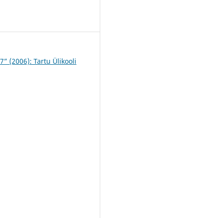
4
“7” (2006): Tartu Ülikooli