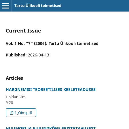
Tartu Ülikooli toimetised
Current Issue
Vol. 1 No. “7” (2006): Tartu Ülikooli toimetised
Published:
2026-04-13
Articles
HARGNEMISI TEOREETILISES KEELETEADUSES
Haldur Õim
9-20
1_Oim.pdf
HUUMORI JA KUJUNDKÕNE ERISTATAVUSEST