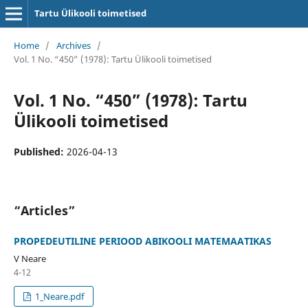
Tartu Ülikooli toimetised
Home
/
Archives
/
Vol. 1 No. “450” (1978): Tartu Ülikooli toimetised
Vol. 1 No. “450” (1978): Tartu
Ülikooli toimetised
Published:
2026-04-13
“Articles”
PROPEDEUTILINE PERIOOD ABIKOOLI MATEMAATIKAS
V Neare
4-12
1_Neare.pdf