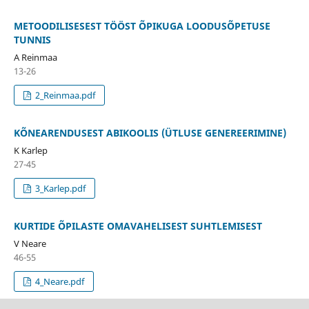
METOODILISESEST TÖÖST ÕPIKUGA LOODUSÕPETUSE
TUNNIS
A Reinmaa
13-26
2_Reinmaa.pdf
KÕNEARENDUSEST ABIKOOLIS (ÜTLUSE GENEREERIMINE)
K Karlep
27-45
3_Karlep.pdf
KURTIDE ÕPILASTE OMAVAHELISEST SUHTLEMISEST
V Neare
46-55
4_Neare.pdf