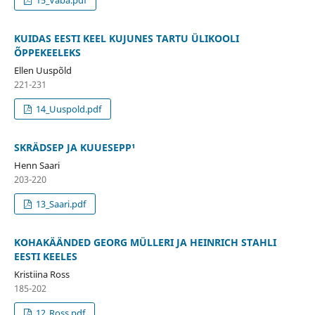
KUIDAS EESTI KEEL KUJUNES TARTU ÜLIKOOLI
ÕPPEKEELEKS
Ellen Uuspõld
221-231
14_Uuspold.pdf
SKRÄDSEP JA KUUESEPP¹
Henn Saari
203-220
13_Saari.pdf
KOHAKÄÄNDED GEORG MÜLLERI JA HEINRICH STAHLI
EESTI KEELES
Kristiina Ross
185-202
12_Ross.pdf