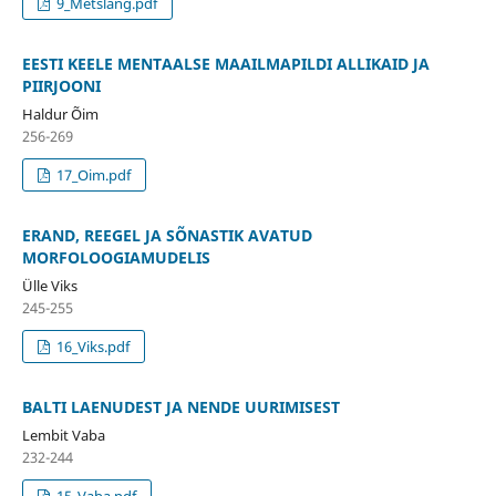
9_Metslang.pdf
EESTI KEELE MENTAALSE MAAILMAPILDI ALLIKAID JA
PIIRJOONI
Haldur Õim
256-269
17_Oim.pdf
ERAND, REEGEL JA SÕNASTIK AVATUD
MORFOLOOGIAMUDELIS
Ülle Viks
245-255
16_Viks.pdf
BALTI LAENUDEST JA NENDE UURIMISEST
Lembit Vaba
232-244
15_Vaba.pdf