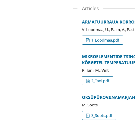
Articles
ARMATUURRAUA KORROSI
V. Loodmaa, U., Palm, V., Past
1_Loodmaa.pdf
MIKROELEMENTIDE TSING
KÕRGETEL TEMPERATUUR
R. Tani, M., Vint
2_Tani.pdf
OKSÜPÜROVIINAMARJAH
M. Soots
3_Soots.pdf