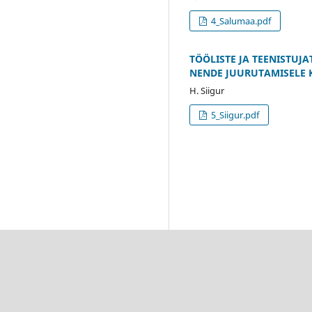
4_Salumaa.pdf
TÖÖLISTE JA TEENISTUJ
NENDE JUURUTAMISELE 
H. Siigur
5_Siigur.pdf