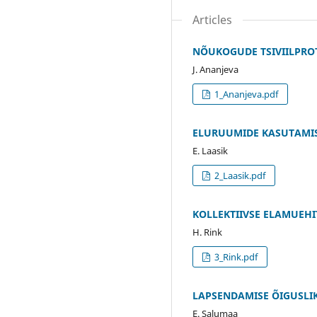
Articles
NÕUKOGUDE TSIVIILPROT
J. Ananjeva
1_Ananjeva.pdf
ELURUUMIDE KASUTAMIS
E. Laasik
2_Laasik.pdf
KOLLEKTIIVSE ELAMUEHI
H. Rink
3_Rink.pdf
LAPSENDAMISE ÕIGUSLIK
E. Salumaa