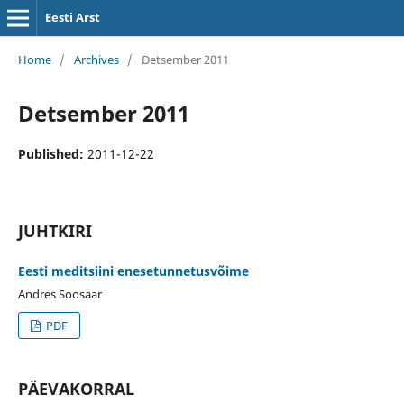
Eesti Arst
Home
/
Archives
/
Detsember 2011
Detsember 2011
Published:
2011-12-22
JUHTKIRI
Eesti meditsiini enesetunnetusvõime
Andres Soosaar
PDF
PÄEVAKORRAL