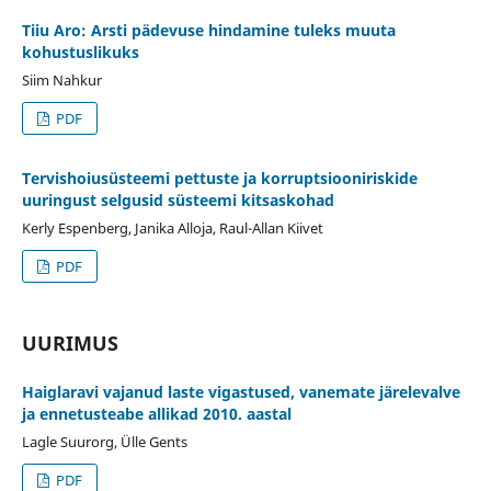
Tiiu Aro: Arsti pädevuse hindamine tuleks muuta
kohustuslikuks
Siim Nahkur
PDF
Tervishoiusüsteemi pettuste ja korruptsiooniriskide
uuringust selgusid süsteemi kitsaskohad
Kerly Espenberg, Janika Alloja, Raul-Allan Kiivet
PDF
UURIMUS
Haiglaravi vajanud laste vigastused, vanemate järelevalve
ja ennetusteabe allikad 2010. aastal
Lagle Suurorg, Ülle Gents
PDF