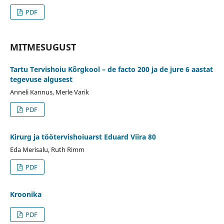
PDF
MITMESUGUST
Tartu Tervishoiu Kõrgkool – de facto 200 ja de jure 6 aastat
tegevuse algusest
Anneli Kannus, Merle Varik
PDF
Kirurg ja töötervishoiuarst Eduard Viira 80
Eda Merisalu, Ruth Rimm
PDF
Kroonika
PDF