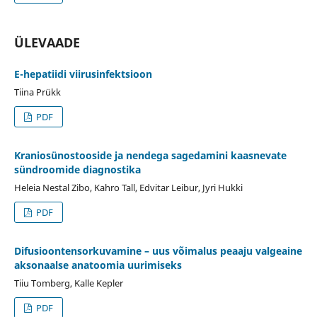
ÜLEVAADE
E-hepatiidi viirusinfektsioon
Tiina Prükk
PDF
Kraniosünostooside ja nendega sagedamini kaasnevate
sündroomide diagnostika
Heleia Nestal Zibo, Kahro Tall, Edvitar Leibur, Jyri Hukki
PDF
Difusioontensorkuvamine – uus võimalus peaaju valgeaine
aksonaalse anatoomia uurimiseks
Tiiu Tomberg, Kalle Kepler
PDF