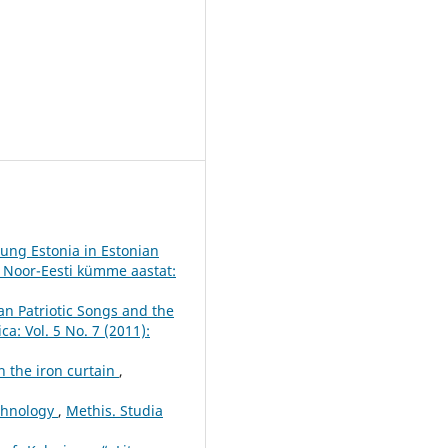
Young Estonia in Estonian
: Noor-Eesti kümme aastat:
an Patriotic Songs and the
a: Vol. 5 No. 7 (2011):
gh the iron curtain
,
echnology
,
Methis. Studia