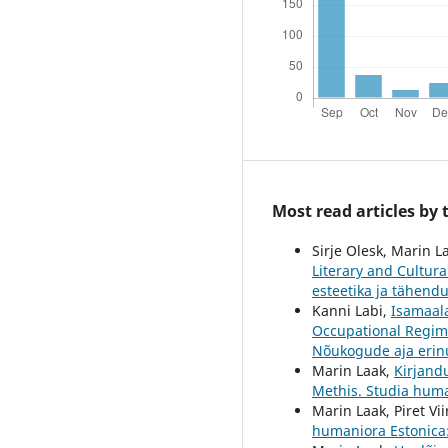
Most read articles by
Sirje Olesk, Marin L
Literary and Cultura
esteetika ja tähendu
Kanni Labi,
Isamaala
Occupational Regime
Nõukogude aja erinu
Marin Laak,
Kirjandu
Methis. Studia human
Marin Laak, Piret Vi
humaniora Estonica: 