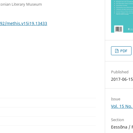
tonian Literary Museum
592/methis.v15i19.13433
PDF
Published
2017-06-1
Issue
Vol. 15 No.
Section
Eessõna / 