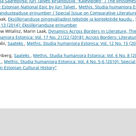
ja Saarepiiga: Jüri Talveti kirjanduslik "Kalevipoeg" / The Rhisomes
e Estonian National Epic by Jüri Talvet
,
Methis. Studia humaniora Es
rjandusteaduse erinumber / Special Issue on Comparative Literatur
aak,
Eksiilkirjanduse pingeväljadest tekstide ja kontekstide kaudu
,
. 13 (2014): Eksiilkirjanduse erinumber
aw Witalisz, Marin Laak,
Dynamics Across Borders in Literature, Th
niora Estonica: Vol. 17 No. 21/22 (2018): Across Borders: Literatu
abi,
Saateks
,
Methis. Studia humaniora Estonica: Vol. 12 No. 15 (2
omberg,
Saateks
,
Methis. Studia humaniora Estonica: Vol. 6 No. 8 (2
a
,
Methis. Studia humaniora Estonica: Vol. 4 No. 5-6 (2010): Special 
in Estonian Cultural History"