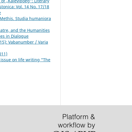
 of „Kalevipoeg“: Literary
tonica: Vol. 14 No. 17/18
e
Methis. Studia humaniora
eatre, and the Humanities
res in Dialogue
015): Vabanumber / Varia
011)
issue on life writing "The