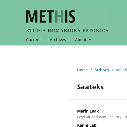
Current
Archives
About
Home
/
Archives
/
Vol. 1
Saateks
Marin Laak
Eesti Kirjandusmuuseum / Es
Kanni Labi