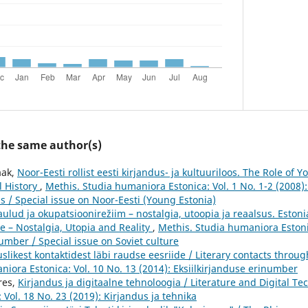
 the same author(s)
aak,
Noor-Eesti rollist eesti kirjandus- ja kultuuriloos. The Role of 
l History
,
Methis. Studia humaniora Estonica: Vol. 1 No. 1-2 (2008)
s / Special issue on Noor-Eesti (Young Estonia)
ulud ja okupatsioonirežiim – nostalgia, utoopia ja reaalsus. Estoni
 – Nostalgia, Utopia and Reality
,
Methis. Studia humaniora Estonic
mber / Special issue on Soviet culture
slikest kontaktidest läbi raudse eesriide / Literary contacts throu
iora Estonica: Vol. 10 No. 13 (2014): Eksiilkirjanduse erinumber
ires,
Kirjandus ja digitaalne tehnoloogia / Literature and Digital T
Vol. 18 No. 23 (2019): Kirjandus ja tehnika