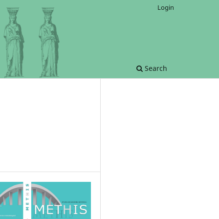
Login
Search