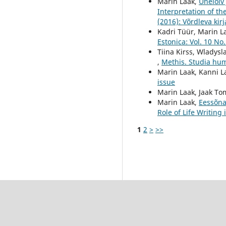
Marin Laak,
Unelõiv 
Interpretation of th
(2016): Võrdleva ki
Kadri Tüür, Marin L
Estonica: Vol. 10 No
Tiina Kirss, Wladysl
,
Methis. Studia huma
Marin Laak, Kanni L
issue
Marin Laak, Jaak T
Marin Laak,
Eessõn
Role of Life Writing 
1
2
>
>>