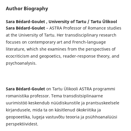
Author Biography
Sara Bédard-Goulet ,
University of Tartu / Tartu Ülikool
Sara Bédard-Goulet
– ASTRA Professor of Romance studies
at the University of Tartu. Her transdisciplinary research
focuses on contemporary art and French-language
literature, which she examines from the perspectives of
ecocriticism and geopoetics, reader-response theory, and
psychoanalysis.
Sara Bédard-Goulet
on Tartu Ülikooli ASTRA programmi
romanistika professor. Tema transdistsiplinaarne
uurimistöö keskendub nüüdiskunstile ja prantsuskeelsele
kirjandusele, mida ta on käsitlenud ökokriitika ja
geopoeetika, lugeja vastuvõtu teooria ja psühhoanalüüsi
perspektiividest.