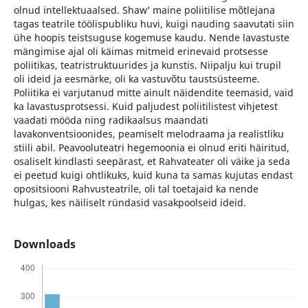
olnud intellektuaalsed. Shaw’ maine poliitilise mõtlejana
tagas teatrile töölispubliku huvi, kuigi nauding saavutati siin
ühe hoopis teistsuguse kogemuse kaudu. Nende lavastuste
mängimise ajal oli käimas mitmeid erinevaid protsesse
poliitikas, teatristruktuurides ja kunstis. Niipalju kui trupil
oli ideid ja eesmärke, oli ka vastuvõtu taustsüsteeme.
Poliitika ei varjutanud mitte ainult näidendite teemasid, vaid
ka lavastusprotsessi. Kuid paljudest poliitilistest vihjetest
vaadati mööda ning radikaalsus maandati
lavakonventsioonides, peamiselt melodraama ja realistliku
stiili abil. Peavooluteatri hegemoonia ei olnud eriti häiritud,
osaliselt kindlasti seepärast, et Rahvateater oli väike ja seda
ei peetud kuigi ohtlikuks, kuid kuna ta samas kujutas endast
opositsiooni Rahvusteatrile, oli tal toetajaid ka nende
hulgas, kes näiliselt ründasid vasakpoolseid ideid.
Downloads