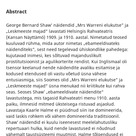
Abstract
George Bernard Shaw’ näidendid „Mrs Warreni elukutse” ja
„Leskmeeste majad“ lavastati Helsingis Rahvateatris
(Kansan Näyttämö) 1909. ja 1910. aastal. Nimetatud teosed
kuuluvad rühma, mida autor nimetas „ebameeldivateks
näidenditeks”, sest need tegelevad ühiskondlike pahedega:
kujutavad inimesi, kes sõltuvad majanduslikult
prostitutsioonist ja agulikorterite rendist. Kui Inglismaal oli
tsensor keelanud nende näidendite avaliku esitamise ja
kodused etendused oli vastu võetud üsna vähese
entusiasmiga, siis Soomes olid „Mrs Warreni elukutse” ja
„Leskmeeste majad“ üsna menukad nii kriitikute kui rahva
seas. Seoses Shaw’ „ebameeldivate näidendite“
lavastustega, mis tagasid Rahvateatri menu 1910. aasta
paiku, ilmnesid mitmed üksteisega ristuvad asjaolud.
Lavastaja Kaarle Halme ei püüdnud siin ise domineerida,
vaid laskis rohkem või vähem domineerida traditsioonil.
Shaw’ näidendid ei kuulu iseenesest meelelahutusliku
repertuaari hulka, kuid nende lavastused ei nõudnud
vähemalt taustsüsteemi muutmist. Halme tõlgendused ei