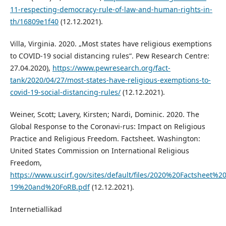
11-respecting-democracy-rule-of-law-and-human-rights-in-
th/16809e1f40
(12.12.2021).
Villa, Virginia. 2020. „Most states have religious exemptions
to COVID-19 social distancing rules“. Pew Research Centre:
27.04.2020),
https://www.pewresearch.org/fact-
tank/2020/04/27/most-states-have-religious-exemptions-to-
covid-19-social-distancing-rules/
(12.12.2021).
Weiner, Scott; Lavery, Kirsten; Nardi, Dominic. 2020. The
Global Response to the Coronavi-rus: Impact on Religious
Practice and Religious Freedom. Factsheet. Washington:
United States Commission on International Religious
Freedom,
https://www.uscirf.gov/sites/default/files/2020%20Factsheet%2
19%20and%20FoRB.pdf
(12.12.2021).
Internetiallikad