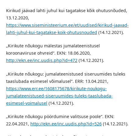
Kirikud jäävad lahti juhul kui tagatakse kõik ohutusnõuded,
13.12.2020,
https://www.siseministeerium.ee/et/uudised/kirikud-jaavad-
lahti-juhul-kui-tagatakse-koik-ohutusnouded
(14.12.2021).
„Kirikute nõukogu mälestas jumalateenistusel
koroonaviiruse ohvreid“. EKN: 18.06.2020,
http://ekn.ee/inc.uudis.php?id=472
(14.12.2021).
„Kirikute nõukogu: jumalateenistused siseruumides tuleks
taaslubada esimesel võimalusel“. ERR: 13.04.2021,
https://www.err.ee/1608175678/kirikute-noukogu-
jumalateenistused-siseruumides-tuleks-taaslubada-
esimesel-voimalusel
(14.12.2021).
„Kirikute nõukogu pöördumine valitsuse poole“. EKN:
22.04.2021,
http://ekn.ee/inc.uudis.php?id=526
(14.12.2021).