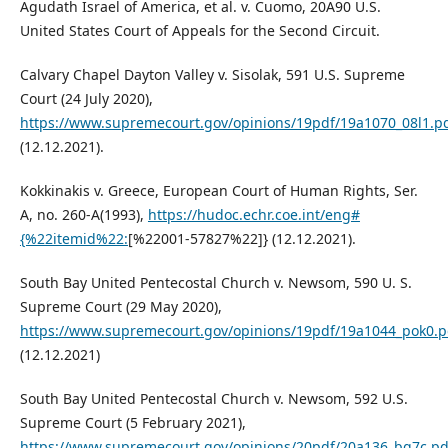
Agudath Israel of America, et al. v. Cuomo, 20A90 U.S.
United States Court of Appeals for the Second Circuit.
Calvary Chapel Dayton Valley v. Sisolak, 591 U.S. Supreme
Court (24 July 2020),
https://www.supremecourt.gov/opinions/19pdf/19a1070_08l1.
(12.12.2021).
Kokkinakis v. Greece, European Court of Human Rights, Ser.
A, no. 260-A(1993),
https://hudoc.echr.coe.int/eng#
{%22itemid%22:
[%22001-57827%22]} (12.12.2021).
South Bay United Pentecostal Church v. Newsom, 590 U. S.
Supreme Court (29 May 2020),
https://www.supremecourt.gov/opinions/19pdf/19a1044_pok0.p
(12.12.2021)
South Bay United Pentecostal Church v. Newsom, 592 U.S.
Supreme Court (5 February 2021),
https://www.supremecourt.gov/opinions/20pdf/20a136_bq7c.pd