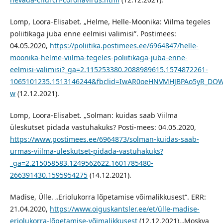
Lomp, Loora-Elisabet. „Helme, Helle-Moonika: Viilma tegeles
poliitikaga juba enne eelmisi valimisi”. Postimees:
04.05.2020,
https://poliitika.postimees.ee/6964847/helle-
moonika-helme-viilma-tegeles-poliitikaga-juba-enne-
eelmisi-valimisi?_ga=2.115253380.2088989615.1574872261-
1065101235.1513146244&fbclid=IwAR0oeHNVMHJBPAo5yR_DOW
w
(12.12.2021).
Lomp, Loora-Elisabet. „Solman: kuidas saab Viilma
üleskutset pidada vastuhakuks? Posti-mees: 04.05.2020,
https://www.postimees.ee/6964873/solman-kuidas-saab-
urmas-viilma-uleskutset-pidada-vastuhakuks?
_ga=2.215058583.1249562622.1601785480-
266391430.1595954275
(14.12.2021).
Madise, Ülle. „Eriolukorra lõpetamise võimalikkusest“. ERR:
21.04.2020,
https://www.oiguskantsler.ee/et/ülle-madise-
eriolukorra-lõpetamise-võimalikkusest
(12.12.2021).„Moskva