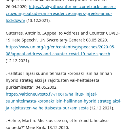
26.04.2020,
https://zakynthosinformer.com/truck-concert-
crowding-outside-pms-residence-angers-greeks-amid-
lockdown/
(13.12.2021).
Guterres, António. „Appeal to Address and Counter COVID-
19 Hate Speech“. UN Swcre-tary-General: 08.05.2020,
https://www.un.org/sg/en/content/sg/speeches/2020-05-
08/appeal-address-and-counter-covid-19-hate-speech
(12.12.2021).
„Hallitus linjasi suunnitelmasta koronakriisin hallinnan
hybridistrategiaksi ja rajoitusten vai-heittaisesta
purkamisesta“. 04.05.2002
https://valtioneuvosto.fi/-/10616/hallitus-linjasi-
suunnitelmasta-koronakriisin-hallinnan-hybridistrategiaksi-
ja-rajoitusten-vaiheittaisesta-purkamisesta
(12.12.2021).
„Helme, Martin: Mis kius see on, et kirikuid tahetakse
sulgeda?“ Meie Kirik: 13.12.2020,