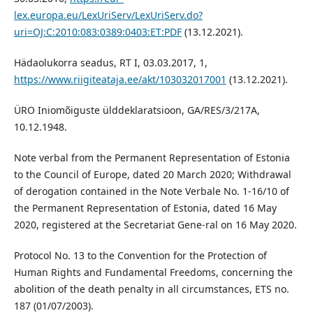
lex.europa.eu/LexUriServ/LexUriServ.do?
uri=OJ:C:2010:083:0389:0403:ET:PDF
(13.12.2021).
Hädaolukorra seadus, RT I, 03.03.2017, 1,
https://www.riigiteataja.ee/akt/103032017001
(13.12.2021).
ÜRO Iniomõiguste ülddeklaratsioon, GA/RES/3/217A,
10.12.1948.
Note verbal from the Permanent Representation of Estonia
to the Council of Europe, dated 20 March 2020; Withdrawal
of derogation contained in the Note Verbale No. 1-16/10 of
the Permanent Representation of Estonia, dated 16 May
2020, registered at the Secretariat Gene-ral on 16 May 2020.
Protocol No. 13 to the Convention for the Protection of
Human Rights and Fundamental Freedoms, concerning the
abolition of the death penalty in all circumstances, ETS no.
187 (01/07/2003).