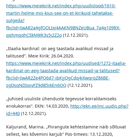
https://www.meiekirik.net/index.php/uudislood/1610-
martin-helme-mis-kius-see-on-et-kirikuid-tahetakse-
sulgeda?
fbclid=IwAR2a4gfOOLtxi4AAKN9BNZeUBua_7a4q109RX-
qqhmqohC5kNWK3s5j2Z2o
(12.12.2021).
„Itaalia kardinal: on aeg taastada avalikud missad ja
talitused“. Meie Kirik: 26.04.2020.
https://www.meiekirik.net/index.php/uudised/1272-itaalia-
kardinal-on-aeg-taastada-avalikud-missad-ja-talitused?
fbclid=IwAR2Ze4PO6d7-ibKjjOgCdq4iXwqrqZ86BE-
zgDsqNDIxsyFZ9dB5i6En6OQ
(12.12.2021).
„Juhised usuliste ühenduste tegevuse korraldamiseks
eriolukorras“. EKN: 14.03.2020,
http://ekn.ee/inc.uudis.php?
id=440
(12.12.2021).
Kaljurand, Marina. „Piirangute kehtestamine näib sõltuvat
sellest, kes kõvemini karjub“ Pos-timees: 13.12.2020,