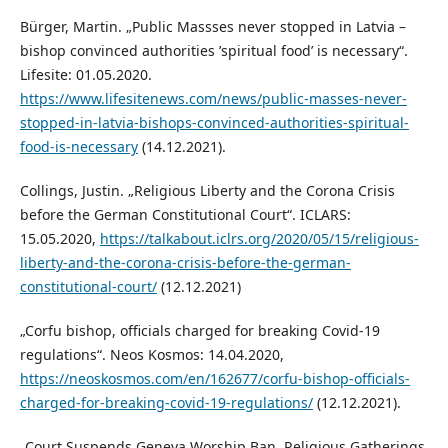
Bürger, Martin. „Public Massses never stopped in Latvia –
bishop convinced authorities ’spiritual food’ is necessary“.
Lifesite: 01.05.2020.
https://www.lifesitenews.com/news/public-masses-never-
stopped-in-latvia-bishops-convinced-authorities-spiritual-
food-is-necessary
(14.12.2021).
Collings, Justin. „Religious Liberty and the Corona Crisis
before the German Constitutional Court“. ICLARS:
15.05.2020,
https://talkabout.iclrs.org/2020/05/15/religious-
liberty-and-the-corona-crisis-before-the-german-
constitutional-court/
(12.12.2021)
„Corfu bishop, officials charged for breaking Covid-19
regulations“. Neos Kosmos: 14.04.2020,
https://neoskosmos.com/en/162677/corfu-bishop-officials-
charged-for-breaking-covid-19-regulations/
(12.12.2021).
„Court Suspends Geneva Worship Ban, Religious Gatherings