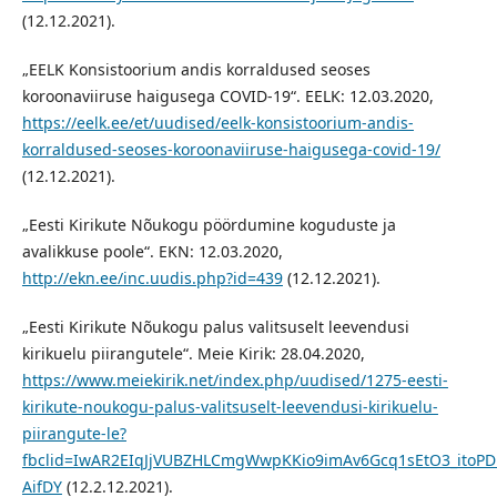
(12.12.2021).
„EELK Konsistoorium andis korraldused seoses
koroonaviiruse haigusega COVID-19“. EELK: 12.03.2020,
https://eelk.ee/et/uudised/eelk-konsistoorium-andis-
korraldused-seoses-koroonaviiruse-haigusega-covid-19/
(12.12.2021).
„Eesti Kirikute Nõukogu pöördumine koguduste ja
avalikkuse poole“. EKN: 12.03.2020,
http://ekn.ee/inc.uudis.php?id=439
(12.12.2021).
„Eesti Kirikute Nõukogu palus valitsuselt leevendusi
kirikuelu piirangutele“. Meie Kirik: 28.04.2020,
https://www.meiekirik.net/index.php/uudised/1275-eesti-
kirikute-noukogu-palus-valitsuselt-leevendusi-kirikuelu-
piirangute-le?
fbclid=IwAR2EIqJjVUBZHLCmgWwpKKio9imAv6Gcq1sEtO3_itoPD
AifDY
(12.2.12.2021).