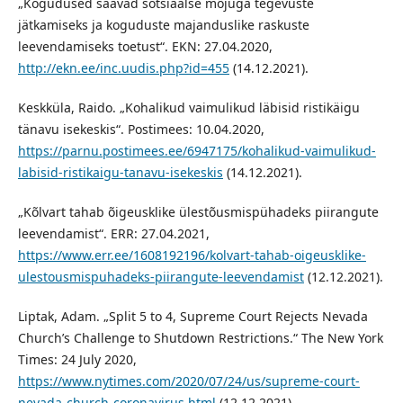
„Kogudused saavad sotsiaalse mõjuga tegevuste
jätkamiseks ja koguduste majanduslike raskuste
leevendamiseks toetust“. EKN: 27.04.2020,
http://ekn.ee/inc.uudis.php?id=455
(14.12.2021).
Keskküla, Raido. „Kohalikud vaimulikud läbisid ristikäigu
tänavu isekeskis“. Postimees: 10.04.2020,
https://parnu.postimees.ee/6947175/kohalikud-vaimulikud-
labisid-ristikaigu-tanavu-isekeskis
(14.12.2021).
„Kõlvart tahab õigeusklike ülestõusmispühadeks piirangute
leevendamist“. ERR: 27.04.2021,
https://www.err.ee/1608192196/kolvart-tahab-oigeusklike-
ulestousmispuhadeks-piirangute-leevendamist
(12.12.2021).
Liptak, Adam. „Split 5 to 4, Supreme Court Rejects Nevada
Church’s Challenge to Shutdown Restrictions.“ The New York
Times: 24 July 2020,
https://www.nytimes.com/2020/07/24/us/supreme-court-
nevada-church-coronavirus.html
(12.12.2021).