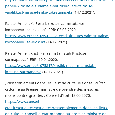
paneb-kirikutele-sudamele-ohutusnouete-taitmise-
vajalikkust-viiruse-leviku-tokestamiseks
(14.12.2021).
Raiste, Anne. „Ka Eesti kirikutes valmistutakse
koroonaviiruse levikuks“. ERR: 03.03.2020,
https://www.err.ee/1059422/ka-eesti-kirikutes-valmistutakse-
koroonaviiruse-levikuks
(14.12.2021).
Raiste, Anne. „Kristlik maailm tähistab Kristuse
surmapäeva“. ERR: 10.04.2020,
https://www.err.ee/1075817/kristlik-maailm-tahistab-
kristuse-surmapaeva
(14.12.2021).
„Rassemblements dans les lieux de culte: le Conseil d’État
ordonne au Premier ministre de prendre des mesures
moins contraignantes“. Conseil d’Etat: 18.05.2020,
https://www.conseil-
etat.fr/actualites/actualites/rassemblements-dans-les-lieux-
de-culte-le-conseil-d-etat-ordonne-au-premier-ministre-de-