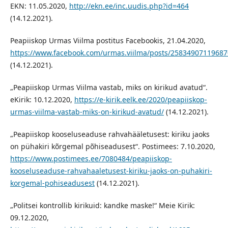
EKN: 11.05.2020,
http://ekn.ee/inc.uudis.php?id=464
(14.12.2021).
Peapiiskop Urmas Viilma postitus Facebookis, 21.04.2020,
https://www.facebook.com/urmas.viilma/posts/2583490711968
(14.12.2021).
„Peapiiskop Urmas Viilma vastab, miks on kirikud avatud“.
eKirik: 10.12.2020,
https://e-kirik.eelk.ee/2020/peapiiskop-
urmas-viilma-vastab-miks-on-kirikud-avatud/
(14.12.2021).
„Peapiiskop kooseluseaduse rahvahääletusest: kiriku jaoks
on pühakiri kõrgemal põhiseadusest“. Postimees: 7.10.2020,
https://www.postimees.ee/7080484/peapiiskop-
kooseluseaduse-rahvahaaletusest-kiriku-jaoks-on-puhakiri-
korgemal-pohiseadusest
(14.12.2021).
„Politsei kontrollib kirikuid: kandke maske!“ Meie Kirik:
09.12.2020,