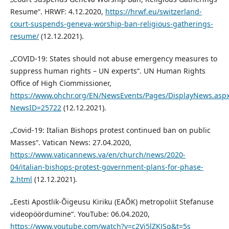
Resume“. HRWF: 4.12.2020,
https://hrwf.eu/switzerland-
court-suspends-geneva-worship-ban-religious-gatherings-
resume/
(12.12.2021).
„COVID-19: States should not abuse emergency measures to
suppress human rights – UN experts“. UN Human Rights
Office of High Ciommissioner,
https://www.ohchr.org/EN/NewsEvents/Pages/DisplayNews.asp
NewsID=25722
(12.12.2021).
„Covid-19: Italian Bishops protest continued ban on public
Masses“. Vatican News: 27.04.2020,
https://www.vaticannews.va/en/church/news/2020-
04/italian-bishops-protest-government-plans-for-phase-
2.html
(12.12.2021).
„Eesti Apostlik-Õigeusu Kiriku (EAÕK) metropoliit Stefanuse
videopöördumine“. YouTube: 06.04.2020,
https://www.youtube.com/watch?v=c2Vj5lZKJSg&t=5s