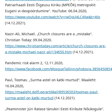
Patriarhaadi Eesti Õigeusu Kiriku (MPEÕK) metropoliit
Eugeni vi-deopöördumine“. YouTube: 06.04.2020,
https://www.youtube.com/watch?v=rwQoU4LC4Xw&t=40s
(14.12.2021).
Nazir-Ali, Michael. „Church closures are a „mistake“.
Christian Today: 09.04.2020.
https://www.christiantoday.com/article/church-closures-are-
a-mistake-michael-nazir-ali/134650.htm
(14.12.2021).
Pandemic risk alarm 2, 12.11.2020,
https://www.facebook.com/MosqueTallinn/photos/a.385645085
Paul, Toomas. „Surma astel on katki murtud“. Maaleht:
16.04.2020,
https://maaleht.delfi.ee/artikkel/89536503/toomas-paul-
surma-astel-on-katki-murtud
(14.12.2021)
„Peaminister Jüri Ratase tänukiri Eesti Kirikute Nõukogule“.