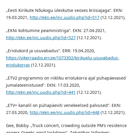
„Eesti Kirikute Nõukogu üleskutse seoses kriisiajaga“. EKN:
19.03.2021,
http://ekn.ee/inc.uudis.php?id=517
(12.12.2021).
„EKNi kohtumine peaministriga“. EKN: 27.04.2021,
http://ekn.ee/inc.uudis.php?id=527
(12.12.2021).
„Eriolukord ja usuvabadus“. ERR: 19.04.2020,
https://vikerraadio.err.ee/1073302/kirikuelu-usuvabadus-
eriolukorras
(12.12.2021).
„ETV2 programmis on riikliku eriolukorra ajal pühapäevased
jumalateenistused“. EKN: 17.03.2020,
http://ekn.ee/inc.uudis.php?id=441
(12.12.2021).
„ETV+ kanalil on pühapäeviti venekeelsed palvused“. EKN:
27.03.2020,
http://ekn.ee/inc.uudis.php?id=448
(12.12.2021).
Gee, Bobby. „Truck concert, crowding outside PM’s residence
angers Greeks amid lockdown“. Zakynthos Informer: