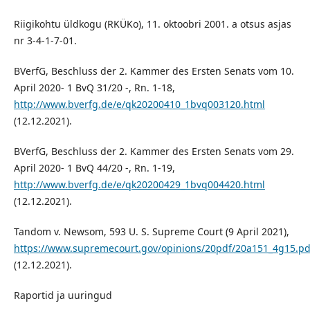
Riigikohtu üldkogu (RKÜKo), 11. oktoobri 2001. a otsus asjas
nr 3-4-1-7-01.
BVerfG, Beschluss der 2. Kammer des Ersten Senats vom 10.
April 2020- 1 BvQ 31/20 -, Rn. 1-18,
http://www.bverfg.de/e/qk20200410_1bvq003120.html
(12.12.2021).
BVerfG, Beschluss der 2. Kammer des Ersten Senats vom 29.
April 2020- 1 BvQ 44/20 -, Rn. 1-19,
http://www.bverfg.de/e/qk20200429_1bvq004420.html
(12.12.2021).
Tandom v. Newsom, 593 U. S. Supreme Court (9 April 2021),
https://www.supremecourt.gov/opinions/20pdf/20a151_4g15.pd
(12.12.2021).
Raportid ja uuringud