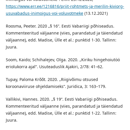
https://www.err.ee/1216816/priit-rohtmets-ja-merilin-kiviorg-
usuvabadus-inimoigus-voi-voluvotmeke
(13.12.2021)
Roosma, Peeter. 2020 „§ 16“. Eesti Vabariigi põhiseadus.
Kommenteeritud väljaanne (viies, parandatud ja täiendatud
väljaanne), edd. Madise, Ülle et al.: punktid 1-30. Tallinn:
Juura.
Soom, Kaido; Schihalejev, Olga. 2020. „Kiriku hingehoiutöö
eriolukorra ajal“. Usuteaduslik Ajakiri, 2/78: 41–62.
Tupay, Paloma Krõõt. 2020. „Riigivõimu otsused
koroonaviiruse ohjeldamiseks“. Juridica, 3: 163–179.
Vallikivi, Hannes. 2020. „§ 19“. Eesti Vabariigi põhiseadus.
Kommenteeritud väljaanne (viies, parandatud ja täiendatud
väljaanne), edd. Madise, Ülle et al.: punktid 1-22. Tallinn:
Juura.