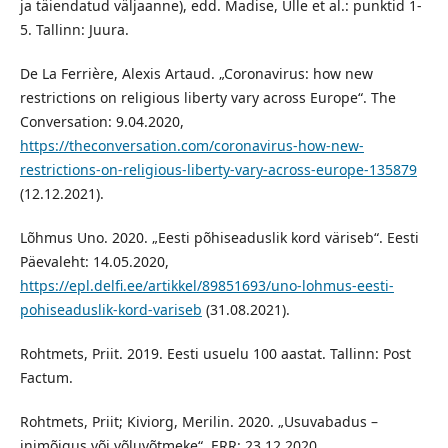
ja täiendatud väljaanne), edd. Madise, Ülle et al.: punktid 1-
5. Tallinn: Juura.
De La Ferrière, Alexis Artaud. „Coronavirus: how new
restrictions on religious liberty vary across Europe“. The
Conversation: 9.04.2020,
https://theconversation.com/coronavirus-how-new-
restrictions-on-religious-liberty-vary-across-europe-135879
(12.12.2021).
Lõhmus Uno. 2020. „Eesti põhiseaduslik kord väriseb“. Eesti
Päevaleht: 14.05.2020,
https://epl.delfi.ee/artikkel/89851693/uno-lohmus-eesti-
pohiseaduslik-kord-variseb
(31.08.2021).
Rohtmets, Priit. 2019. Eesti usuelu 100 aastat. Tallinn: Post
Factum.
Rohtmets, Priit; Kiviorg, Merilin. 2020. „Usuvabadus –
inimõigus või võluvõtmeke“. ERR: 23.12.2020,