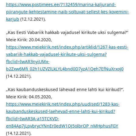
https://www.postimees.ee/7132459/marina-kaljurand-
piirangute-kehtestamine-naib-soltuvat-sellest-kes-kovemini-
karjub
(12.12.2021).
„Kas Eesti Vabariik hakkab vajadusel kirikute uksi sulgema?“
Meie Kirik: 20.04.2020,
https://www.meiekirik.net/index.php/artiklid/1267-kas-eesti-
vabariik-hakkab-vajadusel-kirikute-uksi-sulgema?
fbclid=IwAR3nyiUMx-
b2Zxw6Mfi_02h1UZVZlLkLYL4bnd0D7yzA1Qeh7EfNuXrxoJ0
(14.12.2021).
„Kas kaubanduskeskused lähevad enne lahti kui kirikud?“.
Meie Kirik: 04.05.2020,
https://www.meiekirik.net/index.php/uudised/1283-kas-
kaubanduskeskused-laehevad-enne-lahti-kui-kirikud?
fbclid=IwAR3A-a15TCKVD-
en84Ap7jLpvbrycYNnEr0edW1QJ5olbrOP_nMHphusFGY
(14.12.2021).