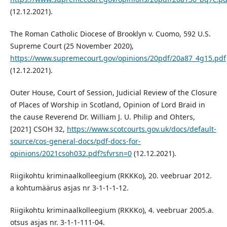
(12.12.2021).
The Roman Catholic Diocese of Brooklyn v. Cuomo, 592 U.S.
Supreme Court (25 November 2020),
https://www.supremecourt.gov/opinions/20pdf/20a87_4g15.pdf
(12.12.2021).
Outer House, Court of Session, Judicial Review of the Closure
of Places of Worship in Scotland, Opinion of Lord Braid in
the cause Reverend Dr. William J. U. Philip and Ohters,
[2021] CSOH 32,
https://www.scotcourts.gov.uk/docs/default-
source/cos-general-docs/pdf-docs-for-
opinions/2021csoh032.pdf?sfvrsn=0
(12.12.2021).
Riigikohtu kriminaalkolleegium (RKKKo), 20. veebruar 2012.
a kohtumäärus asjas nr 3-1-1-1-12.
Riigikohtu kriminaalkolleegium (RKKKo), 4. veebruar 2005.a.
otsus asjas nr. 3-1-1-111-04.