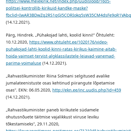
https://www.meiekirik.net/index.php/uudislood/1605-
politsei-kontrollib-kirikuid-kandke-maske?
fbclid=IwAR3BDwZq2RS1qGJ5CORIokq5sW35CM4dsFe9oR1VAb
(14.12.2021).
Pärg, Hindrek. „Pühakojad lahti, koolid kinni!“ Õhtuleht:
10.12.2020,
https://www.ohtuleht.ee/1020176/video-
puhakojad-lahti-koolid-kinni-ratas-kirikus-kaimine-aitab-
hoida-vaimset-tervist-algklassilastele-leiavad-vanemad-
parima-voimaluse
(14.12.2021).
„Rahvastikuminister Riina Solmani selgitused avalike
jumalateenistuste osas kehtinud piirangute lõpetamise
osas“. EKN: 06.05.2020,
http://ekn.ee/inc.uudis.php?id=459
(14.12.2021).
„Rahvastikuminister paneb kirikutele südamele
ohutusnõuete täitmise vajalikkust viiruse leviku
tõkestamiseks“, 29.11.2020,
https://lounapostimees.postimees.ee/7121045/rahvastikuminist