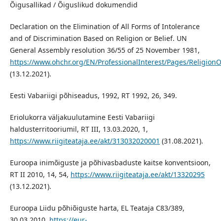
Õigusallikad / Õiguslikud dokumendid
Declaration on the Elimination of All Forms of Intolerance
and of Discrimination Based on Religion or Belief. UN
General Assembly resolution 36/55 of 25 November 1981,
https://www.ohchr.org/EN/ProfessionalInterest/Pages/ReligionO
(13.12.2021).
Eesti Vabariigi põhiseadus, 1992, RT 1992, 26, 349.
Eriolukorra väljakuulutamine Eesti Vabariigi
haldusterritooriumil, RT III, 13.03.2020, 1,
https://www.riigiteataja.ee/akt/313032020001
(31.08.2021).
Euroopa inimõiguste ja põhivasbaduste kaitse konventsioon,
RT II 2010, 14, 54,
https://www.riigiteataja.ee/akt/13320295
(13.12.2021).
Euroopa Liidu põhiõiguste harta, EL Teataja C83/389,
30.03.2010,
https://eur-