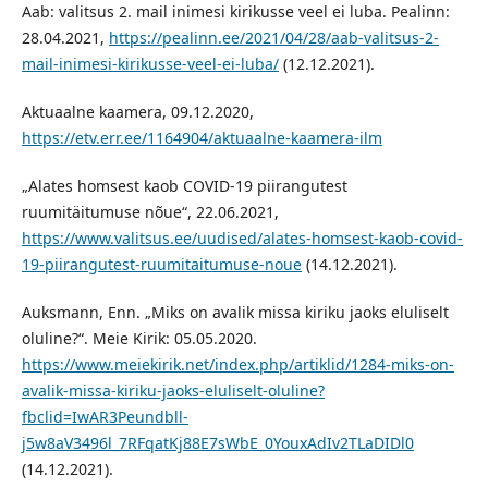
Aab: valitsus 2. mail inimesi kirikusse veel ei luba. Pealinn:
28.04.2021,
https://pealinn.ee/2021/04/28/aab-valitsus-2-
mail-inimesi-kirikusse-veel-ei-luba/
(12.12.2021).
Aktuaalne kaamera, 09.12.2020,
https://etv.err.ee/1164904/aktuaalne-kaamera-ilm
„Alates homsest kaob COVID-19 piirangutest
ruumitäitumuse nõue“, 22.06.2021,
https://www.valitsus.ee/uudised/alates-homsest-kaob-covid-
19-piirangutest-ruumitaitumuse-noue
(14.12.2021).
Auksmann, Enn. „Miks on avalik missa kiriku jaoks eluliselt
oluline?“. Meie Kirik: 05.05.2020.
https://www.meiekirik.net/index.php/artiklid/1284-miks-on-
avalik-missa-kiriku-jaoks-eluliselt-oluline?
fbclid=IwAR3Peundbll-
j5w8aV3496l_7RFqatKj88E7sWbE_0YouxAdIv2TLaDIDl0
(14.12.2021).