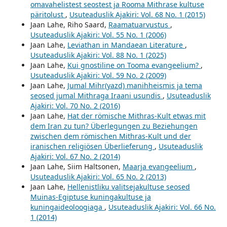
omavahelistest seostest ja Rooma Mithrase kultuse
päritolust
,
Usuteaduslik Ajakiri: Vol. 68 No. 1 (2015)
Jaan Lahe, Riho Saard,
Raamatuarvustus
,
Usuteaduslik Ajakiri: Vol. 55 No. 1 (2006)
Jaan Lahe,
Leviathan in Mandaean Literature
,
Usuteaduslik Ajakiri: Vol. 88 No. 1 (2025)
Jaan Lahe,
Kui gnostiline on Tooma evangeelium?
,
Usuteaduslik Ajakiri: Vol. 59 No. 2 (2009)
Jaan Lahe,
Jumal Mihr(yazd) manihheismis ja tema
seosed jumal Mithraga Iraani usundis
,
Usuteaduslik
Ajakiri: Vol. 70 No. 2 (2016)
Jaan Lahe,
Hat der römische Mithras-Kult etwas mit
dem Iran zu tun? Überlegungen zu Beziehungen
zwischen dem römischen Mithras-Kult und der
iranischen religiösen Überlieferung
,
Usuteaduslik
Ajakiri: Vol. 67 No. 2 (2014)
Jaan Lahe, Siim Haltsonen,
Maarja evangeelium
,
Usuteaduslik Ajakiri: Vol. 65 No. 2 (2013)
Jaan Lahe,
Hellenistliku valitsejakultuse seosed
Muinas-Egiptuse kuningakultuse ja
kuningaideoloogiaga
,
Usuteaduslik Ajakiri: Vol. 66 No.
1 (2014)