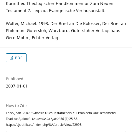
Korinther. Theologischer Handkommentar Zum Neuen
Testament 7. Leipzig: Evangelische Verlagsanstalt.
Wolter, Michael. 1993. Der Brief an Die Kolosser; Der Brief an
Philemon. Gütersloh; Würzburg: Gütersloher Verlagshaus
Gerd Mohn ; Echter Verlag.
PDF
Published
2007-01-01
How to Cite
Lahe, Jaan. 2007. “Gnoosis Uues Testamendis Kui Probleem Uue Testamendi
Teaduse Ajaloos”.
Usuteaduslik Ajakiri
56 (1):25-58.
https://ojs.utlib.ee/index.php/UA/article/view/22995.