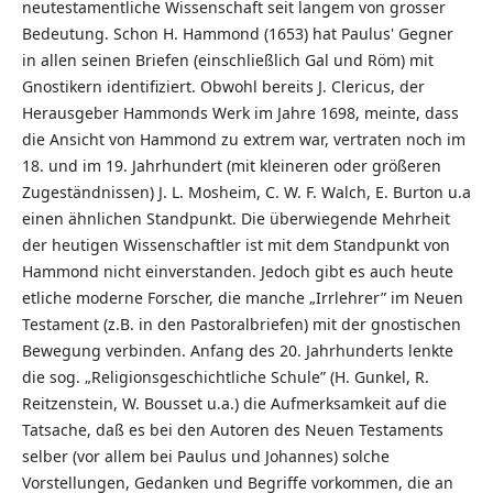
neutestamentliche Wissenschaft seit langem von grosser
Bedeutung. Schon H. Hammond (1653) hat Paulus' Gegner
in allen seinen Briefen (einschließlich Gal und Röm) mit
Gnostikern identifiziert. Obwohl bereits J. Clericus, der
Herausgeber Hammonds Werk im Jahre 1698, meinte, dass
die Ansicht von Hammond zu extrem war, vertraten noch im
18. und im 19. Jahrhundert (mit kleineren oder größeren
Zugeständnissen) J. L. Mosheim, C. W. F. Walch, E. Burton u.a
einen ähnlichen Standpunkt. Die überwiegende Mehrheit
der heutigen Wissenschaftler ist mit dem Standpunkt von
Hammond nicht einverstanden. Jedoch gibt es auch heute
etliche moderne Forscher, die manche „Irrlehrer” im Neuen
Testament (z.B. in den Pastoralbriefen) mit der gnostischen
Bewegung verbinden. Anfang des 20. Jahrhunderts lenkte
die sog. „Religionsgeschichtliche Schule” (H. Gunkel, R.
Reitzenstein, W. Bousset u.a.) die Aufmerksamkeit auf die
Tatsache, daß es bei den Autoren des Neuen Testaments
selber (vor allem bei Paulus und Johannes) solche
Vorstellungen, Gedanken und Begriffe vorkommen, die an