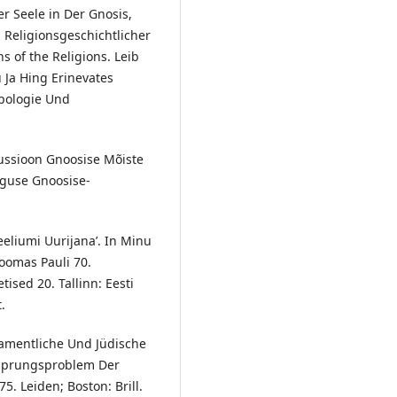
r Seele in Der Gnosis,
n Religionsgeschichtlicher
s of the Religions. Leib
 Ja Hing Erinevates
opologie Und
kussioon Gnoosise Mõiste
lguse Gnoosise-
eliumi Uurijana’. In Minu
oomas Pauli 70.
ised 20. Tallinn: Eesti
.
tamentliche Und Jüdische
rsprungsproblem Der
 Leiden; Boston: Brill.