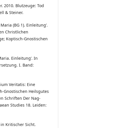
er. 2010. Blutzeuge: Tod
l & Steiner.
Maria (BG 1). Einleitung’.
en Christlichen
lge; Koptisch-Gnostischen
ria. Einleitung’. In
rsetzung. I. Band:
um Veritatis: Eine
h-Gnostischen Heilsgutes
en Schriften Der Nag-
an Studies 18. Leiden:
in Kritischer Sicht.