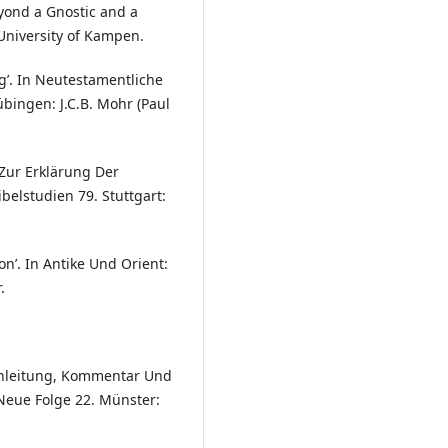
eyond a Gnostic and a
University of Kampen.
g’. In Neutestamentliche
bingen: J.C.B. Mohr (Paul
 Zur Erklärung Der
belstudien 79. Stuttgart:
on’. In Antike Und Orient:
.
inleitung, Kommentar Und
Neue Folge 22. Münster: