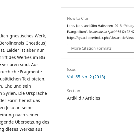
How to Cite
Lahe, Jaan, and Siim Haltsonen. 2013. “Maarj
Evangeelium”.
Usuteaduslik Ajakiri
65 (2):22-4
tlich-gnostisches Werk,
https://ojs.utlib.ee/index.php/UA/article/vie
Berolinensis Gnosticus)
More Citation Formats
st. Leider ist aber nur
hrift des Werkes im BG
 verloren sind. Aus
Issue
griechiche Fragmente
Vol. 65 No. 2 (2013)
usätlichen Text bieten.
. Chr. und sein
Section
n Syrien. Die Ursprache
Artiklid / Articles
der Form her ist das
en Jesu an seine
einung nach seiner
iegende Übersetzung des
ung dieses Werkes aus