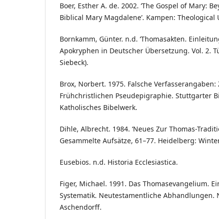
Boer, Esther A. de. 2002. ‘The Gospel of Mary: B
Biblical Mary Magdalene’. Kampen: Theological 
Bornkamm, Günter. n.d. ‘Thomasakten. Einleitun
Apokryphen in Deutscher Übersetzung. Vol. 2. Tü
Siebeck).
Brox, Norbert. 1975. Falsche Verfasserangaben:
Frühchristlichen Pseudepigraphie. Stuttgarter Bi
Katholisches Bibelwerk.
Dihle, Albrecht. 1984. ‘Neues Zur Thomas-Traditi
Gesammelte Aufsätze, 61–77. Heidelberg: Winter
Eusebios. n.d. Historia Ecclesiastica.
Figer, Michael. 1991. Das Thomasevangelium. E
Systematik. Neutestamentliche Abhandlungen. 
Aschendorff.