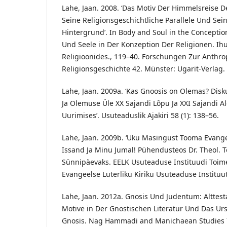
Lahe, Jaan. 2008. ‘Das Motiv Der Himmelsreise De
Seine Religionsgeschichtliche Parallele Und Sei
Hintergrund’. In Body and Soul in the Conception
Und Seele in Der Konzeption Der Religionen. Ihu
Religioonides., 119–40. Forschungen Zur Anthr
Religionsgeschichte 42. Münster: Ugarit-Verlag.
Lahe, Jaan. 2009a. ‘Kas Gnoosis on Olemas? Dis
Ja Olemuse Üle XX Sajandi Lõpu Ja XXI Sajandi A
Uurimises’. Usuteaduslik Ajakiri 58 (1): 138–56.
Lahe, Jaan. 2009b. ‘Uku Masingust Tooma Evange
Issand Ja Minu Jumal! Pühendusteos Dr. Theol. T
Sünnipäevaks. EELK Usuteaduse Instituudi Toimet
Evangeelse Luterliku Kiriku Usuteaduse Instituut
Lahe, Jaan. 2012a. Gnosis Und Judentum: Alttes
Motive in Der Gnostischen Literatur Und Das U
Gnosis. Nag Hammadi and Manichaean Studies 75.