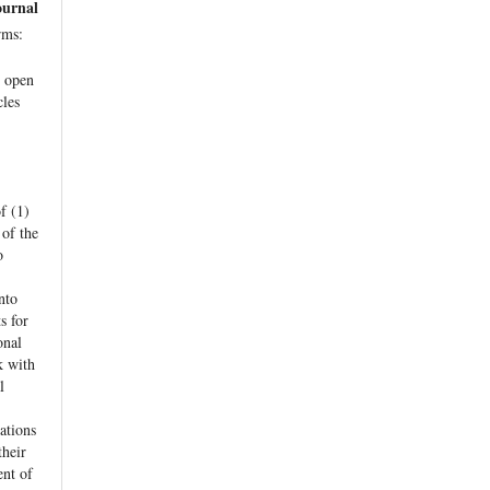
ournal
rms:
e open
cles
f (1)
 of the
o
nto
s for
onal
k with
l
ations
their
nt of