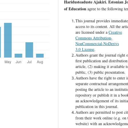
Haridusteaduste Ajakiri. Estonian J
of Education
agree to the following te
This journal provides immediat
access to its content. All the arti
are licensed under a
Creative
Commons Attribution-
NonCommercial-NoDerivs
3.0 License
.
Authors grant the journal right o
first publication and distribution
article, (2) making it available t
public, (3) public presentation.
Authors have the right to enter i
separate contractual arrangement
posting the article to an instituti
repository or publish it in a boo
an acknowledgement of its initia
publication in this journal.
Authors are permitted to post cit
from their work online (e.g. on 
website) with an acknowledgeme