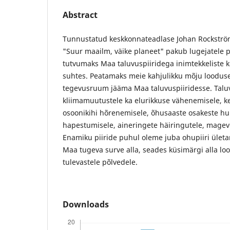
Abstract
Tunnustatud keskkonnateadlase Johan Rockström
"Suur maailm, väike planeet" pakub lugejatele
tutvumaks Maa taluvuspiiridega inimtekkeliste
suhtes. Peatamaks meie kahjulikku mõju loodus
tegevusruum jääma Maa taluvuspiiridesse. Taluv
kliimamuutustele ka elurikkuse vähenemisele, k
osoonikihi hõrenemisele, õhusaaste osakeste h
hapestumisele, aineringete häiringutele, mageve
Enamiku piiride puhul oleme juba ohupiiri üle
Maa tugeva surve alla, seades küsimärgi alla l
tulevastele põlvedele.
Downloads