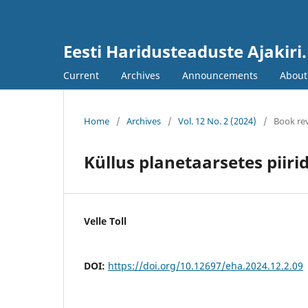
Eesti Haridusteaduste Ajakiri
Current
Archives
Announcements
Abou
Home
/
Archives
/
Vol. 12 No. 2 (2024)
/
Book re
Küllus planetaarsetes piiri
Velle Toll
DOI:
https://doi.org/10.12697/eha.2024.12.2.09