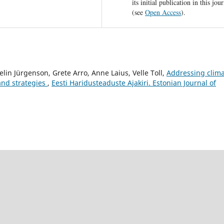
its initial publication in this jou
(see
Open Access
).
elin Jürgenson, Grete Arro, Anne Laius, Velle Toll,
Addressing clim
and strategies
,
Eesti Haridusteaduste Ajakiri. Estonian Journal of