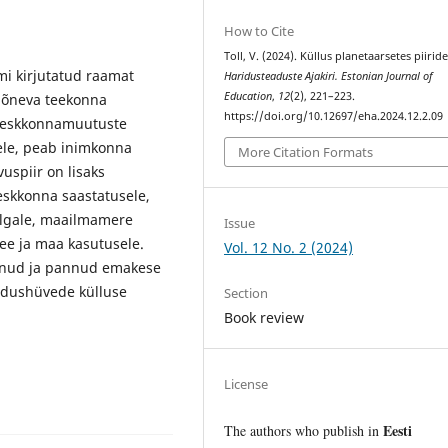
How to Cite
Toll, V. (2024). Küllus planetaarsetes piirid
i kirjutatud raamat
Haridusteaduste Ajakiri. Estonian Journal of
Education
,
12
(2), 221–223.
 põneva teekonna
https://doi.org/10.12697/eha.2024.12.2.09
 keskkonnamuutuste
ele, peab inimkonna
More Citation Formats
uspiir on lisaks
eskkonna saastatusele,
ulgale, maailmamere
Issue
e­ ja maa kasutusele.
Vol. 12 No. 2 (2024)
tanud ja pannud emakese
oodushüvede külluse
Section
Book review
License
Eesti
The authors who publish in