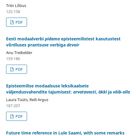
Triin Lõbus
125-158
PDF
Eesti modaalverbi
pidama
episteemilistest kasutustest
võrdluses prantsuse verbiga
devoir
Anu Treikelder
159-186
PDF
Episteemilise modaalsuse leksikaalsete
väljendusvahendite tajumisest:
arvatavasti
,
äkki
ja
võib-olla
Laura Tüüts, Reili Argus
187-207
PDF
Future time reference in Lule Saami, with some remarks