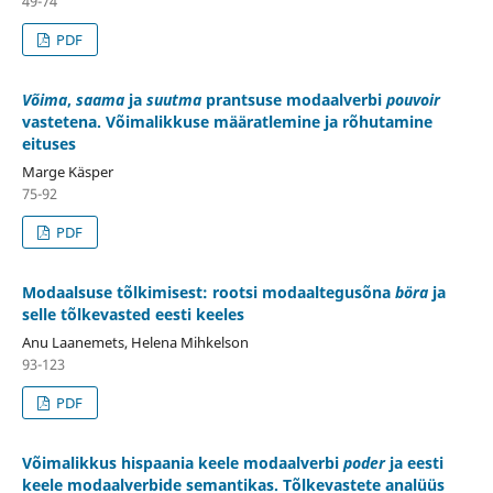
49-74
PDF
Võima
,
saama
ja
suutma
prantsuse modaalverbi
pouvoir
vastetena. Võimalikkuse määratlemine ja rõhutamine
eituses
Marge Käsper
75-92
PDF
Modaalsuse tõlkimisest: rootsi modaaltegusõna
böra
ja
selle tõlkevasted eesti keeles
Anu Laanemets, Helena Mihkelson
93-123
PDF
Võimalikkus hispaania keele modaalverbi
poder
ja eesti
keele modaalverbide semantikas. Tõlkevastete analüüs