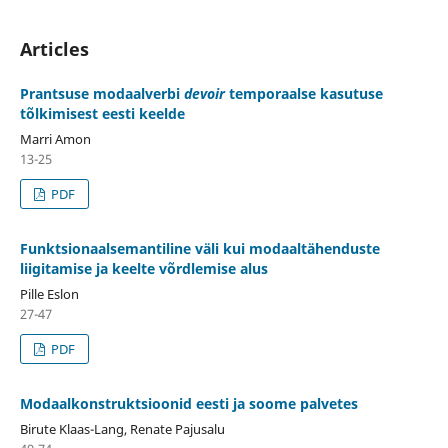
Articles
Prantsuse modaalverbi
devoir
temporaalse kasutuse
tõlkimisest eesti keelde
Marri Amon
13-25
PDF
Funktsionaalsemantiline väli kui modaaltähenduste
liigitamise ja keelte võrdlemise alus
Pille Eslon
27-47
PDF
Modaalkonstruktsioonid eesti ja soome palvetes
Birute Klaas-Lang, Renate Pajusalu