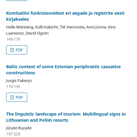
Komitatiivi funktsioonidest eri aegade ja registrite eesti
kirjakeeles
Helle Metslang, Külli Habicht, Tiit Hennoste, Anni Jürine, Kirsi
Laanesoo, David Ogren
149-178
PDF
Baltic context of some Estonian periphrastic causative
constructions
Jurgis Pakerys
179-195
PDF
The linguistic landscape of tourism: Multilingual signs in
Lithuanian and Polish resorts
Jūratė Ruzaitė
197-220