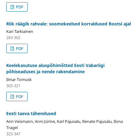
PDF
Riik räägib rahvale: soomekeelsed korraldused Rootsi ajal
Kari Tarkiainen
283-302
PDF
Keelekasutuse aluspõhimõtted Eesti Vabariigi
põhiseaduses ja nende rakendamine
Ilmar Tomusk
303-321
PDF
Eesti taeva tähendused
Ann Veismann, Anni Jürine, Karl Pajusalu, Renate Pajusalu, Ilona
Tragel
323-347