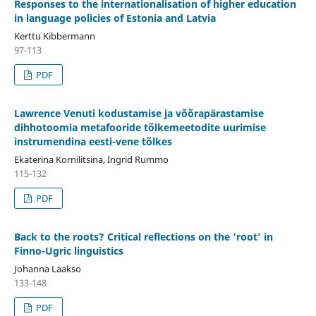
Responses to the internationalisation of higher education
in language policies of Estonia and Latvia
Kerttu Kibbermann
97-113
PDF
Lawrence Venuti kodustamise ja võõrapärastamise
dihhotoomia metafooride tõlkemeetodite uurimise
instrumendina eesti-vene tõlkes
Ekaterina Kornilitsina, Ingrid Rummo
115-132
PDF
Back to the roots? Critical reflections on the ‘root’ in
Finno-Ugric linguistics
Johanna Laakso
133-148
PDF