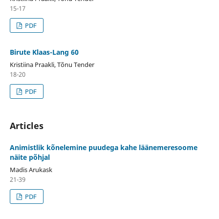
15-17
PDF
Birute Klaas-Lang 60
Kristiina Praakli, Tõnu Tender
18-20
PDF
Articles
Animistlik kõnelemine puudega kahe läänemeresoome
näite põhjal
Madis Arukask
21-39
PDF